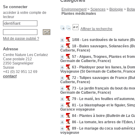
Catégories
Se connecter
Environnement
>
Sciences
>
Biologie
>
Bota
accéder à votre compte de
Plantes médicinales
lecteur
Affiner la recherche
Mot de passe oublié ?
1/08 - Les surdouées de la nature
(Bu
18 - Baies sauvages, Solanacées
(Bu
Adresse
Calberte, France)
Centre Nature Les Cerlatez
57 - Algues, Trognes, Plantes et fro
Case postale 212
Germain de Calberte, France)
2350 Saignelégier
63 - Plaidoyer pour les lianes, la Dom
Suisse
Voyageuse (St Germain de Calberte, France
+41 (0) 32 951 12 69
contact
72 - Tulipes sauvages de France
(Bul
Calberte, France)
73 - Le jardin français du bout du m
Germain de Calberte, France)
79 - Le maté, les feuilles etl'automne,
81 - Le blastophage et le figuier, Sim
Garance voyageuse
84 - Plantes à boire
(Bulletin de La G
86 - La tomate, les arbres de l'Eden,
89 - Le mariage du coca sud-américai
voyageuse