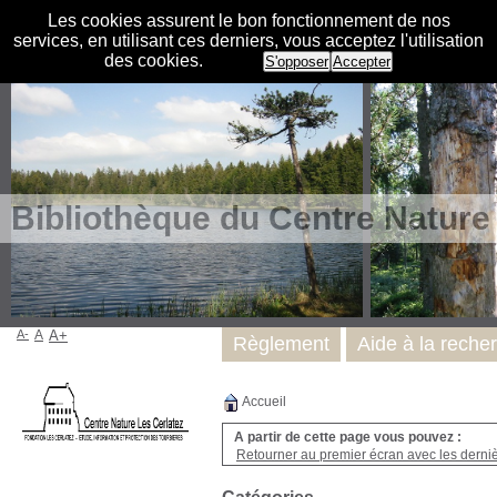
Les cookies assurent le bon fonctionnement de nos
services, en utilisant ces derniers, vous acceptez l'utilisation
des cookies.
S'opposer
Accepter
Bibliothèque du Centre Nature
A-
A
A+
Règlement
Aide à la reche
Accueil
A partir de cette page vous pouvez :
Retourner au premier écran avec les dernièr