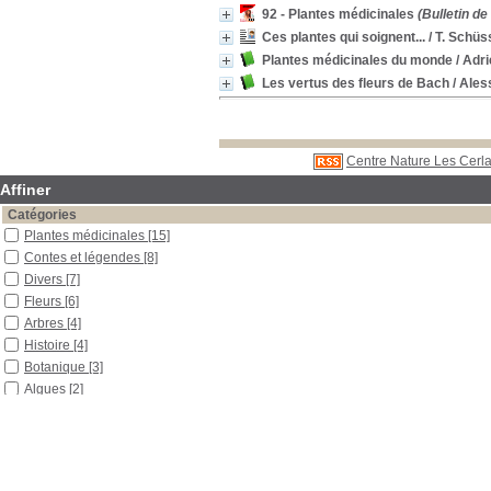
92 - Plantes médicinales
(Bulletin d
Ces plantes qui soignent...
/ T. Schüs
Plantes médicinales du monde
/ Adri
Les vertus des fleurs de Bach
/ Ale
Centre Nature Les Cerla
Affiner
Catégories
Plantes médicinales
[15]
Contes et légendes
[8]
Divers
[7]
Fleurs
[6]
Arbres
[4]
Histoire
[4]
Botanique
[3]
Algues
[2]
Archéologie
[1]
Biologie
[1]
Développement
[1]
Disparition d'espèce
[1]