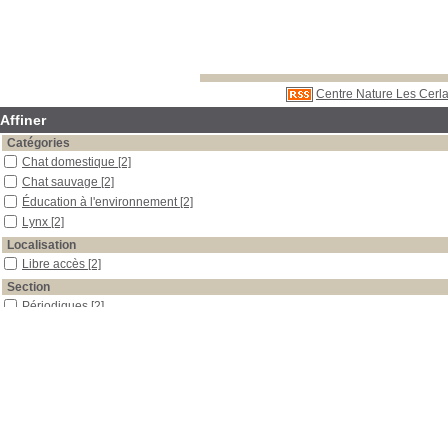
Centre Nature Les Cerla
Affiner
Catégories
Chat domestique
[2]
Chat sauvage
[2]
Éducation à l'environnement
[2]
Lynx
[2]
Localisation
Libre accès
[2]
Section
Périodiques
[2]
Date
2006
[2]
Auteur
Biondo
[2]