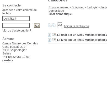
Catégories
Se connecter
Environnement
>
Sciences
>
Biologie
>
Zool
accéder à votre compte de
domestique
lecteur
Chat domestique
Affiner la recherche
Mot de passe oublié ?
Le chat est un lynx
/ Monica Biondo
i
Adresse
Le lynx est un chat
/ Monica Biondo
i
Centre Nature Les Cerlatez
Case postale 212
2350 Saignelégier
Suisse
+41 (0) 32 951 12 69
contact