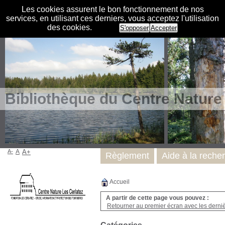
Les cookies assurent le bon fonctionnement de nos
services, en utilisant ces derniers, vous acceptez l'utilisation
des cookies.
S'opposer
Accepter
Bibliothèque du Centre Nature
A-
A
A+
Règlement
Aide à la reche
Accueil
A partir de cette page vous pouvez :
Retourner au premier écran avec les dernièr