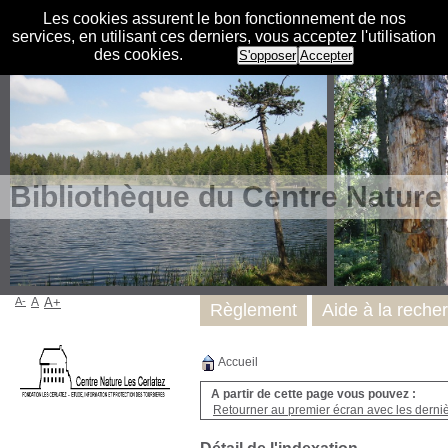
Les cookies assurent le bon fonctionnement de nos
services, en utilisant ces derniers, vous acceptez l'utilisation
des cookies.
S'opposer
Accepter
Bibliothèque du Centre Nature
A-
A
A+
Règlement
Aide à la reche
Accueil
A partir de cette page vous pouvez :
Retourner au premier écran avec les dernièr