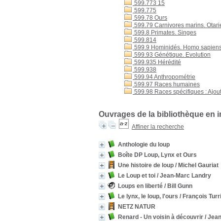
599.773 15
599.775
599.78 Ours
599.79 Carnivores marins. Otar
599.8 Primates. Singes
599.814
599.9 Hominidés. Homo sapiens :
599.93 Génétique. Evolution
599.935 Hérédité
599.938
599.94 Anthropométrie
599.97 Races humaines
599.98 Races spécifiques : Ajoute
Ouvrages de la bibliothèque en 
Affiner la recherche
Anthologie du loup
Boîte DP Loup, Lynx et Ours
Une histoire de loup
/ Michel Gauriat
Le Loup et toi
/ Jean-Marc Landry
Loups en liberté
/ Bill Gunn
Le lynx, le loup, l'ours
/ François Turr
NETZ NATUR
Renard - Un voisin à découvrir
/ Jea