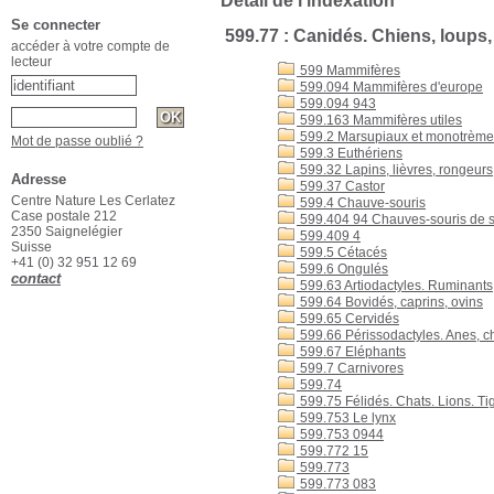
Détail de l'indexation
Se connecter
599.77 : Canidés. Chiens, loups,
accéder à votre compte de
lecteur
599 Mammifères
599.094 Mammifères d'europe
599.094 943
599.163 Mammifères utiles
599.2 Marsupiaux et monotrème
Mot de passe oublié ?
599.3 Euthériens
599.32 Lapins, lièvres, rongeurs
Adresse
599.37 Castor
Centre Nature Les Cerlatez
599.4 Chauve-souris
Case postale 212
599.404 94 Chauves-souris de 
2350 Saignelégier
599.409 4
Suisse
599.5 Cétacés
+41 (0) 32 951 12 69
599.6 Ongulés
contact
599.63 Artiodactyles. Ruminants
599.64 Bovidés, caprins, ovins
599.65 Cervidés
599.66 Périssodactyles. Anes, c
599.67 Eléphants
599.7 Carnivores
599.74
599.75 Félidés. Chats. Lions. T
599.753 Le lynx
599.753 0944
599.772 15
599.773
599.773 083