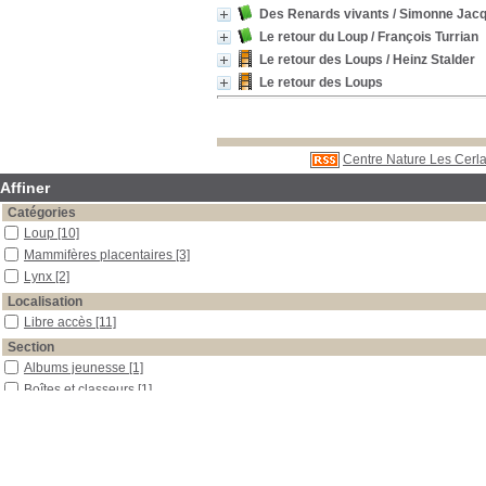
Des Renards vivants
/ Simonne Jac
Le retour du Loup
/ François Turrian
Le retour des Loups
/ Heinz Stalder
Le retour des Loups
Centre Nature Les Cerla
Affiner
Catégories
Loup
[10]
Mammifères placentaires
[3]
Lynx
[2]
Localisation
Libre accès
[11]
Section
Albums jeunesse
[1]
Boîtes et classeurs
[1]
Documentaires
[2]
Documents multimédias
[5]
Outils pédagogiques
[3]
Date