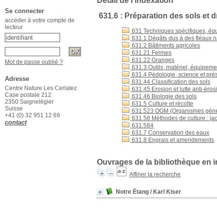
Détail de l'indexation
Se connecter
631.6 : Préparation des sols et 
accéder à votre compte de
lecteur
631 Techniques spécifiques, éq
631.1 Dégâts dus à des fléaux nat
631.2 Bâtiments agricoles
631.21 Fermes
631.22 Granges
Mot de passe oublié ?
631.3 Outils, matériel, équipeme
631.4 Pédologie, science et prése
Adresse
631.44 Classification des sols
Centre Nature Les Cerlatez
631.45 Erosion et lutte anti-éro
Case postale 212
631.46 Biologie des sols
2350 Saignelégier
631.5 Culture et récolte
Suisse
631.523 OGM (Organismes géné
+41 (0) 32 951 12 69
631.58 Méthodes de culture : jac
contact
631.584
631.7 Conservation des eaux
631.8 Engrais et amendements
Ouvrages de la bibliothèque en i
Affiner la recherche
Notre Étang
/ Karl Kiser