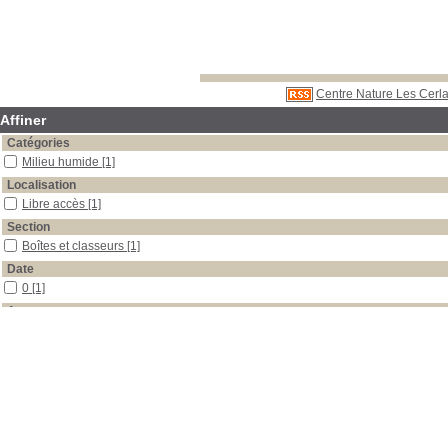
Centre Nature Les Cerla
Affiner
Catégories
Milieu humide
[1]
Localisation
Libre accès
[1]
Section
Boîtes et classeurs
[1]
Date
0
[1]
Auteur
Kiser
[1]