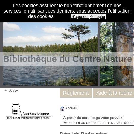
Les cookies assurent le bon fonctionnement de nos
services, en utilisant ces derniers, vous acceptez l'utilisation
des cookies.
S'opposer
Accepter
Bibliothèque du Centre Nature
A-
A
A+
Règlement
Aide à la reche
Accueil
A partir de cette page vous pouvez :
Retourner au premier écran avec les dernièr