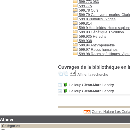
599.773 083
599.775
599.78 Ours
599.79 Carnivores marins. Otar
599.8 Primates. Singes
599.814
599.9 Hominidés. Homo sapiens :
599.93 Génétique. Evolution
599.935 Hérédité
599.938
599.94 Anthropométrie
599.97 Races humaines
599.98 Races spécifiques : Ajoute
Ouvrages de la bibliothèque en 
Affiner la recherche
Le loup
/ Jean-Marc Landry
Le loup
/ Jean-Marc Landry
Centre Nature Les Cerla
Affiner
Catégories