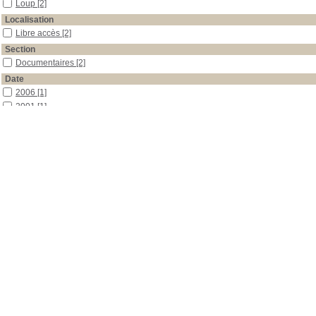
Loup
[2]
Localisation
Libre accès
[2]
Section
Documentaires
[2]
Date
2006
[1]
2001
[1]
Auteur
Landry
[2]