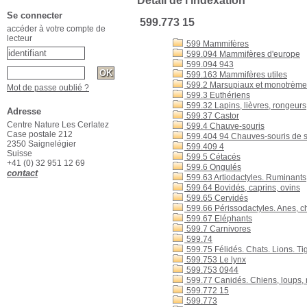
Détail de l'indexation
Se connecter
599.773 15
accéder à votre compte de
lecteur
599 Mammifères
599.094 Mammifères d'europe
599.094 943
599.163 Mammifères utiles
599.2 Marsupiaux et monotrème
Mot de passe oublié ?
599.3 Euthériens
599.32 Lapins, lièvres, rongeurs
Adresse
599.37 Castor
Centre Nature Les Cerlatez
599.4 Chauve-souris
Case postale 212
599.404 94 Chauves-souris de 
2350 Saignelégier
599.409 4
Suisse
599.5 Cétacés
+41 (0) 32 951 12 69
599.6 Ongulés
contact
599.63 Artiodactyles. Ruminants
599.64 Bovidés, caprins, ovins
599.65 Cervidés
599.66 Périssodactyles. Anes, c
599.67 Eléphants
599.7 Carnivores
599.74
599.75 Félidés. Chats. Lions. T
599.753 Le lynx
599.753 0944
599.77 Canidés. Chiens, loups, 
599.772 15
599.773