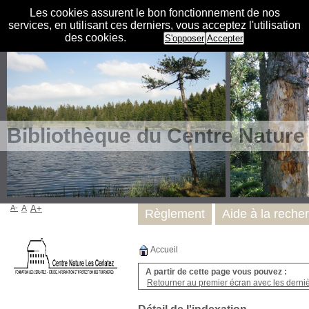
Les cookies assurent le bon fonctionnement de nos
services, en utilisant ces derniers, vous acceptez l'utilisation
des cookies.
S'opposer
Accepter
Bibliothèque du Centre Nature
A-
A
A+
Règlement
Aide à la reche
Accueil
A partir de cette page vous pouvez :
Retourner au premier écran avec les dernièr