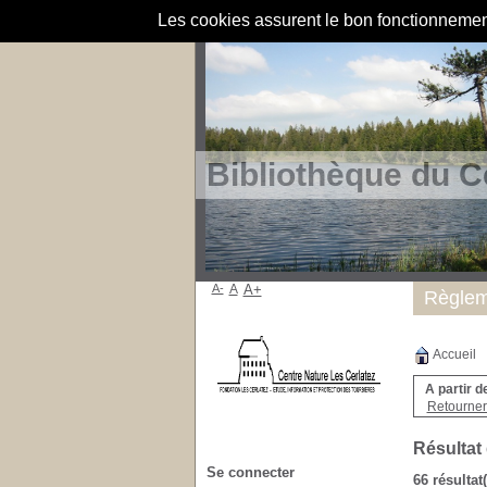
Les cookies assurent le bon fonctionnement 
Bibliothèque du C
A-
A
A+
Règlem
Accueil
A partir d
Retourner 
Résultat
Se connecter
66 résultat