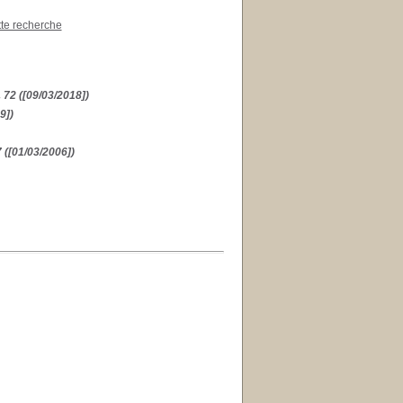
tte recherche
 72 ([09/03/2018])
9])
 ([01/03/2006])