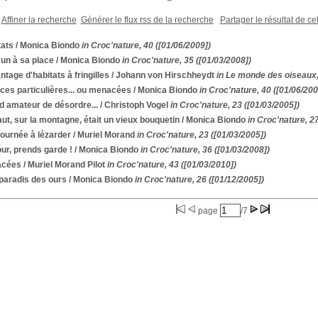
Affiner la recherche
Générer le flux rss de la recherche
Partager le résultat de ce
tats
/ Monica Biondo
in Croc'nature, 40 ([01/06/2009])
un à sa place
/ Monica Biondo
in Croc'nature, 35 ([01/03/2008])
tage d'habitats à fringilles
/ Johann von Hirschheydt
in Le monde des oiseaux,
ces particulières... ou menacées
/ Monica Biondo
in Croc'nature, 40 ([01/06/200
d amateur de désordre...
/ Christoph Vogel
in Croc'nature, 23 ([01/03/2005])
ut, sur la montagne, était un vieux bouquetin
/ Monica Biondo
in Croc'nature, 27
ournée à lézarder
/ Muriel Morand
in Croc'nature, 23 ([01/03/2005])
ur, prends garde !
/ Monica Biondo
in Croc'nature, 36 ([01/03/2008])
cées
/ Muriel Morand Pilot
in Croc'nature, 43 ([01/03/2010])
paradis des ours
/ Monica Biondo
in Croc'nature, 26 ([01/12/2005])
page
/7