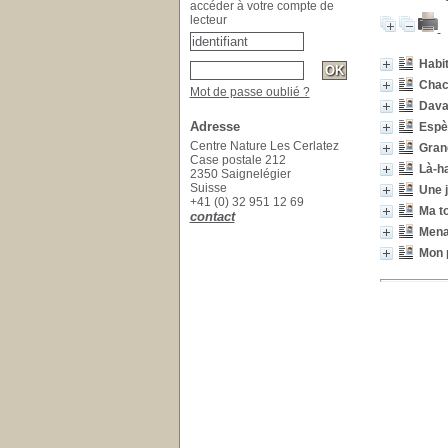
accéder à votre compte de
lecteur
Habi
Chac
Mot de passe oublié ?
Davan
Adresse
Espè
Centre Nature Les Cerlatez
Gran
Case postale 212
Là-ha
2350 Saignelégier
Suisse
Une j
+41 (0) 32 951 12 69
Ma to
contact
Mena
Mon 