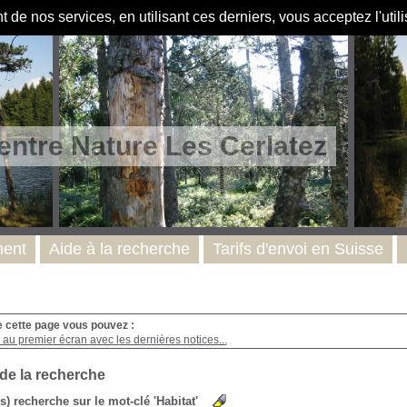
de nos services, en utilisant ces derniers, vous acceptez l'util
entre Nature Les Cerlatez
ent
Aide à la recherche
Tarifs d'envoi en Suisse
e cette page vous pouvez :
au premier écran avec les dernières notices...
 de la recherche
(s) recherche sur le mot-clé 'Habitat'