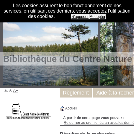
Les cookies assurent le bon fonctionnement de nos
services, en utilisant ces derniers, vous acceptez l'utilisation
des cookies.
S'opposer
Accepter
Bibliothèque du Centre Nature
A-
A
A+
Règlement
Aide à la reche
Accueil
A partir de cette page vous pouvez :
Retourner au premier écran avec les dernièr