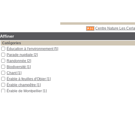
Centre Nature Les Cerla
Affiner
Catégories
Éducation à l'environnement
[5]
Parade nuptiale
[2]
Randonnée
[2]
Biodiversité
[1]
Chant
[1]
Érable à feuilles d'Obier
[1]
Érable champêtre
[1]
Érable de Montpellier
[1]
Érable plane
[1]
Érable sycomore
[1]
Excursion
[1]
Lutherie
[1]
Migration
[1]
Observation
[1]
Pluvier guignard
[1]