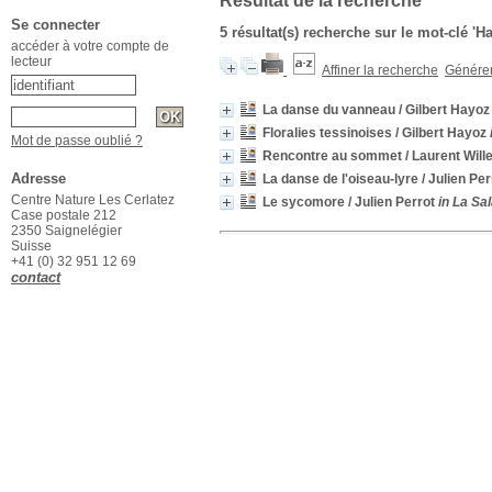
Résultat de la recherche
Se connecter
5 résultat(s) recherche sur le mot-clé 'H
accéder à votre compte de
lecteur
Affiner la recherche
Générer 
La danse du vanneau
/ Gilbert Hayoz
Floralies tessinoises
/ Gilbert Hayoz
Mot de passe oublié ?
Rencontre au sommet
/ Laurent Will
Adresse
La danse de l'oiseau-lyre
/ Julien Per
Centre Nature Les Cerlatez
Le sycomore
/ Julien Perrot
in La Sa
Case postale 212
2350 Saignelégier
Suisse
+41 (0) 32 951 12 69
contact