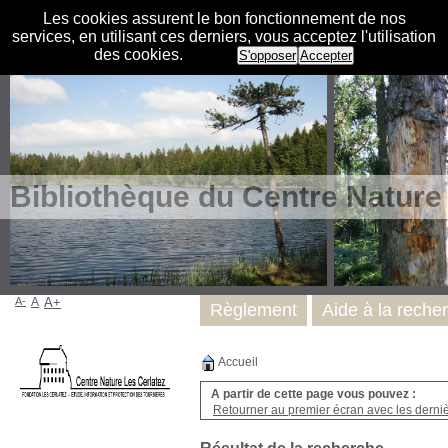
Les cookies assurent le bon fonctionnement de nos
services, en utilisant ces derniers, vous acceptez l'utilisation
des cookies.
S'opposer
Accepter
Bibliothèque du Centre Nature
A-
A
A+
Règlement
Aide à la reche
Accueil
A partir de cette page vous pouvez :
Retourner au premier écran avec les dernièr