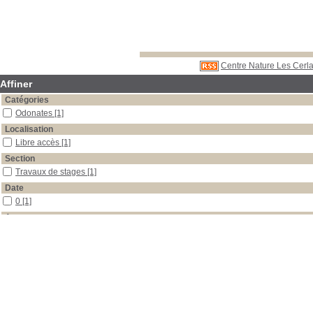
Centre Nature Les Cerla
Affiner
Catégories
Odonates
[1]
Localisation
Libre accès
[1]
Section
Travaux de stages
[1]
Date
0
[1]
Auteur
Midez
[1]