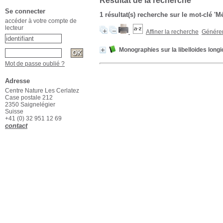
Résultat de la recherche
Se connecter
1 résultat(s) recherche sur le mot-clé '
accéder à votre compte de
lecteur
Affiner la recherche
Générer 
Monographies sur la libelloides long
Mot de passe oublié ?
Adresse
Centre Nature Les Cerlatez
Case postale 212
2350 Saignelégier
Suisse
+41 (0) 32 951 12 69
contact