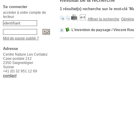
Résultat de la recherche
Se connecter
1 résultat(s) recherche sur le mot-clé '
accéder à votre compte de
lecteur
Affiner la recherche
Générer 
L'invention du paysage
/ Vincent Rou
Mot de passe oublié ?
Adresse
Centre Nature Les Cerlatez
Case postale 212
2350 Saignelégier
Suisse
+41 (0) 32 951 12 69
contact