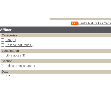
Centre Nature Les Cerla
Affiner
Catégories
Parc
[1]
Réserve naturelle
[1]
Localisation
Libre accès
[1]
Section
Boîtes et classeurs
[1]
Date
0
[1]
Auteur
Rouire
[1]