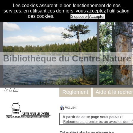
Les cookies assurent le bon fonctionnement de nos
services, en utilisant ces derniers, vous acceptez l'utilisation
des cookies.
S'opposer
Accepter
Bibliothèque du Centre Nature
A-
A
A+
Règlement
Aide à la reche
Accueil
A partir de cette page vous pouvez :
Retourner au premier écran avec les dernièr