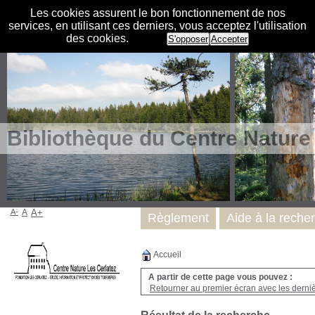
Les cookies assurent le bon fonctionnement de nos
services, en utilisant ces derniers, vous acceptez l'utilisation
des cookies.
S'opposer
Accepter
Bibliothèque du Centre Nature
A-
A
A+
Règlement
Aide à la reche
Accueil
A partir de cette page vous pouvez :
Retourner au premier écran avec les dernièr