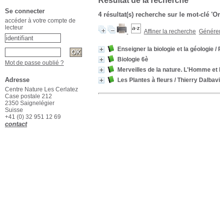
Résultat de la recherche
Se connecter
4 résultat(s) recherche sur le mot-clé '
accéder à votre compte de
lecteur
Affiner la recherche
Générer 
Enseigner la biologie et la géologie
/ 
Biologie 6è
Mot de passe oublié ?
Merveilles de la nature. L'Homme et 
Adresse
Les Plantes à fleurs
/ Thierry Dalbav
Centre Nature Les Cerlatez
Case postale 212
2350 Saignelégier
Suisse
+41 (0) 32 951 12 69
contact