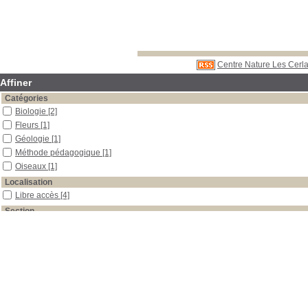
Centre Nature Les Cerla
Affiner
Catégories
Biologie
[2]
Fleurs
[1]
Géologie
[1]
Méthode pédagogique
[1]
Oiseaux
[1]
Localisation
Libre accès
[4]
Section
Documentaires
[1]
Outils pédagogiques
[3]
Date
1996
[1]
1977
[1]
0
[2]