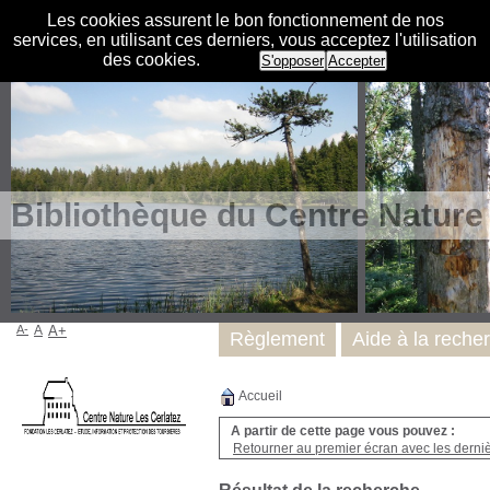
Les cookies assurent le bon fonctionnement de nos
services, en utilisant ces derniers, vous acceptez l'utilisation
des cookies.
S'opposer
Accepter
Bibliothèque du Centre Nature
A-
A
A+
Règlement
Aide à la reche
Accueil
A partir de cette page vous pouvez :
Retourner au premier écran avec les dernièr