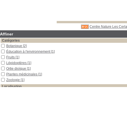
Centre Nature Les Cerla
Affiner
Catégories
Botanique
[2]
Éducation à l'environnement
[1]
Fruits
[1]
Lépidoptères
[1]
Ortie dioïque
[1]
Plantes médicinales
[1]
Zoologie
[1]
Localisation
Libre accès
[6]
Section
Documentaires
[1]
Outils pédagogiques
[1]
Périodiques
[4]
Date