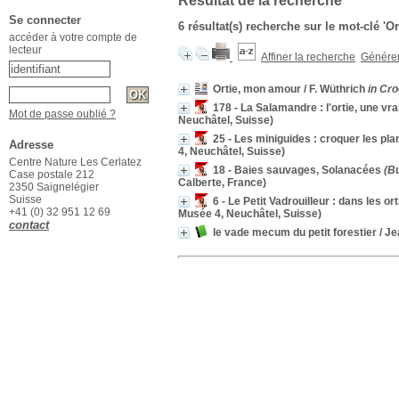
Résultat de la recherche
Se connecter
6 résultat(s) recherche sur le mot-clé 'Or
accéder à votre compte de
lecteur
Affiner la recherche
Générer 
Ortie, mon amour
/ F. Wüthrich
in Cro
178 - La Salamandre : l'ortie, une vra
Mot de passe oublié ?
Neuchâtel, Suisse)
25 - Les miniguides : croquer les pl
Adresse
4, Neuchâtel, Suisse)
Centre Nature Les Cerlatez
18 - Baies sauvages, Solanacées
(Bu
Case postale 212
Calberte, France)
2350 Saignelégier
Suisse
6 - Le Petit Vadrouilleur : dans les ort
+41 (0) 32 951 12 69
Musée 4, Neuchâtel, Suisse)
contact
le vade mecum du petit forestier
/ Je