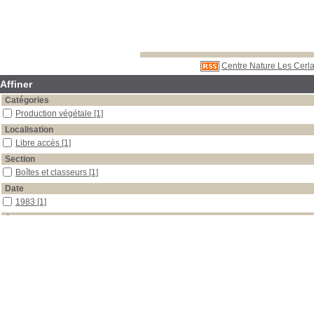
Centre Nature Les Cerla
Affiner
Catégories
Production végétale
[1]
Localisation
Libre accès
[1]
Section
Boîtes et classeurs
[1]
Date
1983
[1]
Auteur
Chevalier
[1]