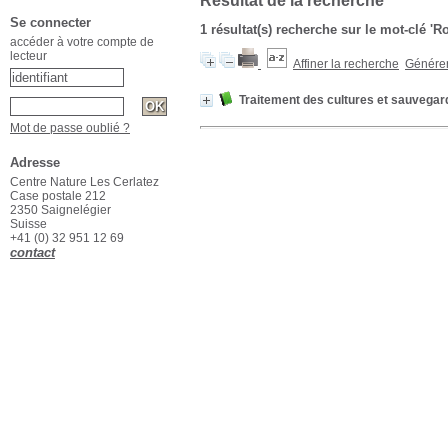
Résultat de la recherche
Se connecter
1 résultat(s) recherche sur le mot-clé 'R
accéder à votre compte de
lecteur
Affiner la recherche
Générer 
Traitement des cultures et sauvegar
Mot de passe oublié ?
Adresse
Centre Nature Les Cerlatez
Case postale 212
2350 Saignelégier
Suisse
+41 (0) 32 951 12 69
contact