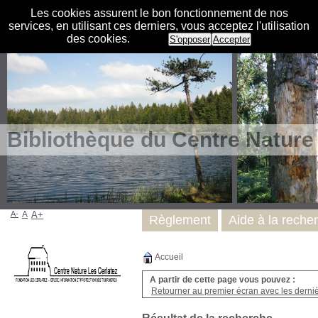
Les cookies assurent le bon fonctionnement de nos
services, en utilisant ces derniers, vous acceptez l'utilisation
des cookies.
S'opposer
Accepter
Bibliothèque du Centre Nature
A-
A
A+
Règlement
Aide à la reche
Accueil
A partir de cette page vous pouvez :
Retourner au premier écran avec les dernièr