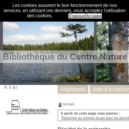
Les cookies assurent le bon fonctionnement de nos
services, en utilisant ces derniers, vous acceptez l'utilisation
des cookies.
S'opposer
Accepter
Bibliothèque du Centre Nature
A-
A
A+
Règlement
Aide à la reche
Accueil
A partir de cette page vous pouvez :
Retourner au premier écran avec les dernièr