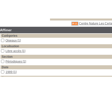
Centre Nature Les Cerla
Affiner
Catégories
Oiseaux
[1]
Localisation
Libre accès
[1]
Section
Périodiques
[1]
Date
1989
[1]
Auteur
Nos Oiseaux
[1]