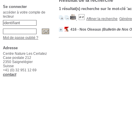
Résultat de la recherche
Se connecter
1 résultat(s) recherche sur le mot-clé 'a
accéder à votre compte de
lecteur
Affiner la recherche
Générer 
416 - Nos Oiseaux
(Bulletin de Nos O
Mot de passe oublié ?
Adresse
Centre Nature Les Cerlatez
Case postale 212
2350 Saignelégier
Suisse
+41 (0) 32 951 12 69
contact