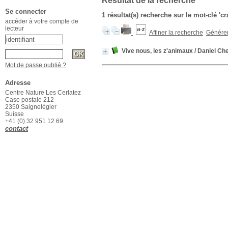
Résultat de la recherche
Se connecter
1 résultat(s) recherche sur le mot-clé 'c
accéder à votre compte de
lecteur
Affiner la recherche
Générer 
Vive nous, les z'animaux
/ Daniel Che
Mot de passe oublié ?
Adresse
Centre Nature Les Cerlatez
Case postale 212
2350 Saignelégier
Suisse
+41 (0) 32 951 12 69
contact