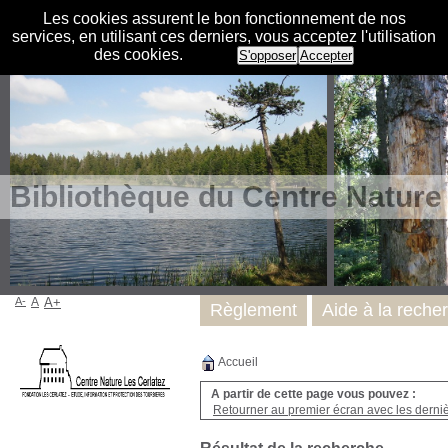
Les cookies assurent le bon fonctionnement de nos
services, en utilisant ces derniers, vous acceptez l'utilisation
des cookies.
S'opposer
Accepter
Bibliothèque du Centre Nature
A-
A
A+
Règlement
Aide à la reche
Accueil
A partir de cette page vous pouvez :
Retourner au premier écran avec les dernièr