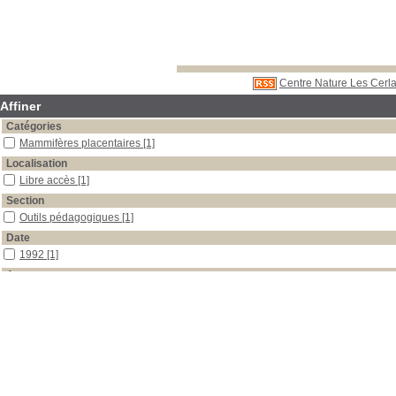
Centre Nature Les Cerla
Affiner
Catégories
Mammifères placentaires
[1]
Localisation
Libre accès
[1]
Section
Outils pédagogiques
[1]
Date
1992
[1]
Auteur
Cherix
[1]