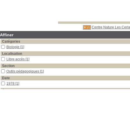
Centre Nature Les Cerla
Affiner
Catégories
Biologie
[1]
Localisation
Libre accès
[1]
Section
Outils pédagogiques
[1]
Date
1978
[1]
Auteur
Hervé
[1]