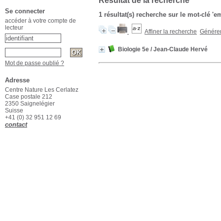
Résultat de la recherche
Se connecter
1 résultat(s) recherche sur le mot-clé 
accéder à votre compte de
lecteur
Affiner la recherche
Générer 
Biologie 5e
/ Jean-Claude Hervé
Mot de passe oublié ?
Adresse
Centre Nature Les Cerlatez
Case postale 212
2350 Saignelégier
Suisse
+41 (0) 32 951 12 69
contact