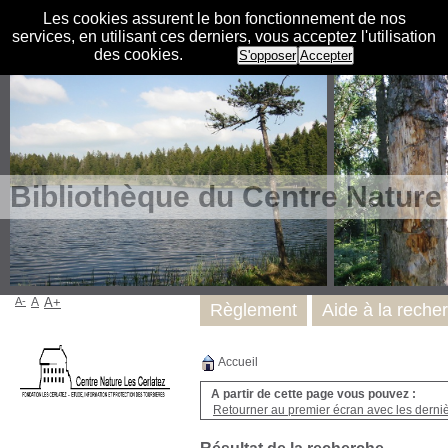
Les cookies assurent le bon fonctionnement de nos
services, en utilisant ces derniers, vous acceptez l'utilisation
des cookies.
S'opposer
Accepter
Bibliothèque du Centre Nature
A-
A
A+
Règlement
Aide à la reche
Accueil
A partir de cette page vous pouvez :
Retourner au premier écran avec les dernièr