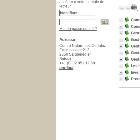
accéder à votre compte de
lecteur
Camp
Cons
Mot de passe oublié ?
Gesti
Adresse
Gest
Centre Nature Les Cerlatez
Gest
Case postale 212
Gesti
2350 Saignelégier
Suisse
Gesti
+41 (0) 32 951 12 69
Les 
contact
Inven
Prote