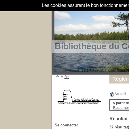
Les cookies assurent le bon fonctionnement 
Bibliothèque du C
A-
A
A+
Règlem
Accueil
A partir d
Retourner 
Résultat
Se connecter
37 résultat