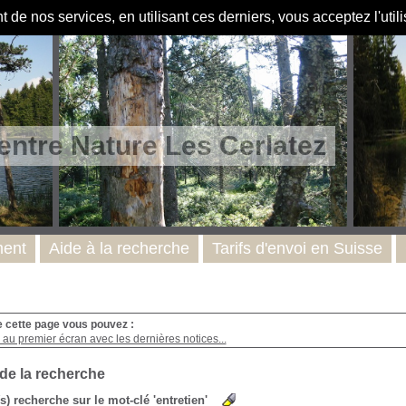
de nos services, en utilisant ces derniers, vous acceptez l'util
entre Nature Les Cerlatez
ent
Aide à la recherche
Tarifs d'envoi en Suisse
e cette page vous pouvez :
au premier écran avec les dernières notices...
 de la recherche
(s) recherche sur le mot-clé 'entretien'