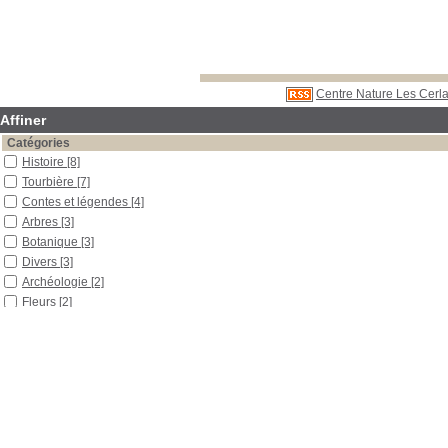
Centre Nature Les Cerla
Affiner
Catégories
Histoire
[8]
Tourbière
[7]
Contes et légendes
[4]
Arbres
[3]
Botanique
[3]
Divers
[3]
Archéologie
[2]
Fleurs
[2]
Jura
[2]
Plantes médicinales
[2]
Protection de l'environnement
[2]
Aménagement du territoire
[1]
Bas-marais
[1]
Centre Nature Les Cerlatez
[1]
Étang de la Gruère
[1]