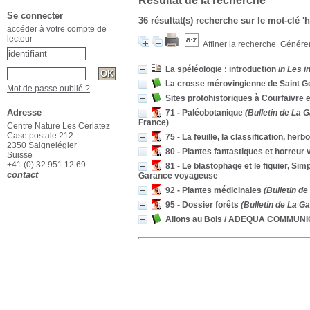
Résultat de la recherche
Se connecter
36 résultat(s) recherche sur le mot-clé '
accéder à votre compte de
lecteur
Affiner la recherche
Générer 
La spéléologie : introduction
in Les i
La crosse mérovingienne de Saint G
Mot de passe oublié ?
Sites protohistoriques à Courfaivre 
Adresse
71 - Paléobotanique
(Bulletin de La 
France)
Centre Nature Les Cerlatez
Case postale 212
75 - La feuille, la classification, herb
2350 Saignelégier
80 - Plantes fantastiques et horreur 
Suisse
+41 (0) 32 951 12 69
81 - Le blastophage et le figuier, Sim
contact
Garance voyageuse
92 - Plantes médicinales
(Bulletin d
95 - Dossier forêts
(Bulletin de La G
Allons au Bois
/ ADEQUA COMMUNI