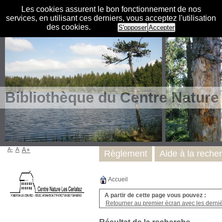
Les cookies assurent le bon fonctionnement de nos
services, en utilisant ces derniers, vous acceptez l'utilisation
des cookies.
S'opposer
Accepter
Bibliothèque du Centre Nature
A-
A
A+
Règlement
Aide à la reche
Accueil
A partir de cette page vous pouvez :
Retourner au premier écran avec les dernièr