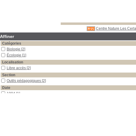
Centre Nature Les Cerla
Affiner
Catégories
Biologie
[2]
Écologie
[1]
Localisation
Libre accès
[2]
Section
Outils pédagogiques
[2]
Date
1994
[1]
1993
[1]
Auteur
Pol
[1]