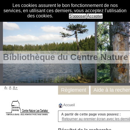
Les cookies assurent le bon fonctionnement de nos
services, en utilisant ces derniers, vous acceptez l'utilisation
des cookies.
S'opposer
Accepter
Bibliothèque du Centre Nature
A-
A
A+
Règlement
Aide à la reche
Accueil
A partir de cette page vous pouvez :
Retourner au premier écran avec les dernièr