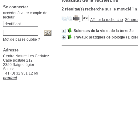
Résultat de la recherche
Se connecter
2 résultat(s) recherche sur le mot-clé 'in
accéder à votre compte de
lecteur
Affiner la recherche
Générer 
Sciences de la vie et de la terre 2e
Travaux pratiques de biologie
/ Didie
Mot de passe oublié ?
Adresse
Centre Nature Les Cerlatez
Case postale 212
2350 Saignelégier
Suisse
+41 (0) 32 951 12 69
contact