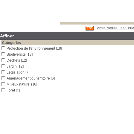
Centre Nature Les Cerla
Affiner
Catégories
Protection de l'environnement
[18]
Biodiversité
[13]
Déchets
[12]
Jardin
[12]
Législation
[7]
Aménagement du territoire
[6]
Milieux naturels
[6]
Forêt
[4]
Parc national
[3]
Tourbière
[3]
Droit de l'environnement
[2]
Législation sur l'eau
[2]
Paysage
[2]
Réserve naturelle
[2]
Rivière
[2]