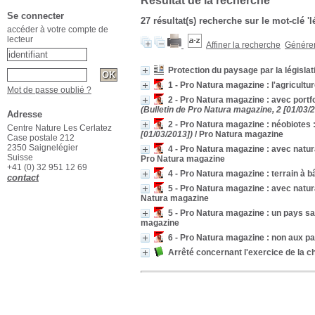
Résultat de la recherche
Se connecter
27 résultat(s) recherche sur le mot-clé 'l
accéder à votre compte de
lecteur
Affiner la recherche
Générer 
Protection du paysage par la législat
1 - Pro Natura magazine : l'agricult
Mot de passe oublié ?
2 - Pro Natura magazine : avec portfol
(Bulletin de Pro Natura magazine, 2 [01/03/
Adresse
2 - Pro Natura magazine : néobiotes
Centre Nature Les Cerlatez
[01/03/2013])
/ Pro Natura magazine
Case postale 212
2350 Saignelégier
4 - Pro Natura magazine : avec naturac
Suisse
Pro Natura magazine
+41 (0) 32 951 12 69
4 - Pro Natura magazine : terrain à bâ
contact
5 - Pro Natura magazine : avec natura
Natura magazine
5 - Pro Natura magazine : un pays sa
magazine
6 - Pro Natura magazine : non aux p
Arrêté concernant l'exercice de la 