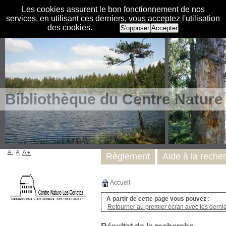
Les cookies assurent le bon fonctionnement de nos
services, en utilisant ces derniers, vous acceptez l'utilisation
des cookies.
S'opposer
Accepter
Bibliothèque du Centre Nature
A-
A
A+
Règlement
Aide à la reche
Accueil
A partir de cette page vous pouvez :
Retourner au premier écran avec les dernièr