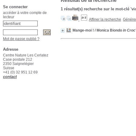
Résultat de la recherche
Se connecter
1 résultat(s) recherche sur le mot-clé 'vi
accéder à votre compte de
lecteur
Affiner la recherche
Générer 
Mange-moi !
/ Monica Biondo
in Croc
Mot de passe oublié ?
Adresse
Centre Nature Les Cerlatez
Case postale 212
2350 Saignelégier
Suisse
+41 (0) 32 951 12 69
contact