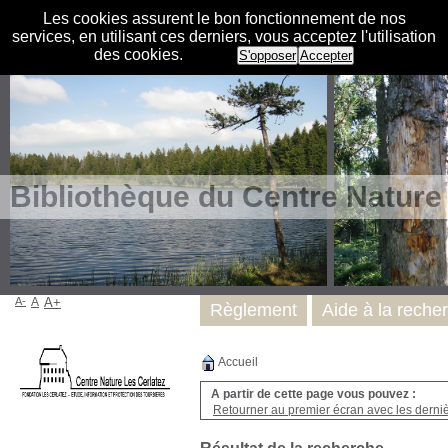
Les cookies assurent le bon fonctionnement de nos
services, en utilisant ces derniers, vous acceptez l'utilisation
des cookies.
S'opposer
Accepter
Bibliothèque du Centre Nature
A-
A
A+
Règlement
Aide à la reche
Accueil
A partir de cette page vous pouvez :
Retourner au premier écran avec les dernièr