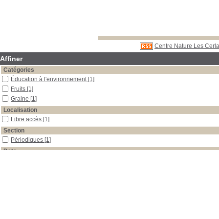
Centre Nature Les Cerla
Affiner
Catégories
Éducation à l'environnement
[1]
Fruits
[1]
Graine
[1]
Localisation
Libre accès
[1]
Section
Périodiques
[1]
Date
2010
[1]
Auteur
Biondo
[1]