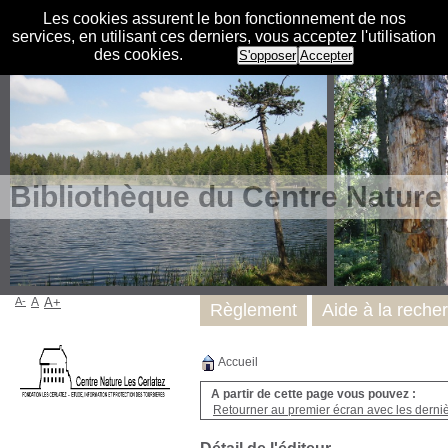
Les cookies assurent le bon fonctionnement de nos
services, en utilisant ces derniers, vous acceptez l'utilisation
des cookies.
S'opposer
Accepter
Bibliothèque du Centre Nature
A-
A
A+
Règlement
Aide à la reche
Accueil
A partir de cette page vous pouvez :
Retourner au premier écran avec les dernièr