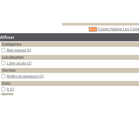
Centre Nature Les Cerla
Affiner
Catégories
Bas-marais
[1]
Localisation
Libre accès
[1]
Section
Boîtes et classeurs
[1]
Date
0
[1]