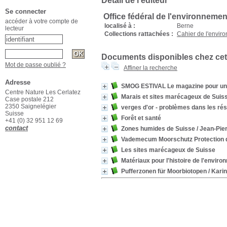
Détail de l'éditeur
Se connecter
Office fédéral de l'environneme
accéder à votre compte de
localisé à :
Berne
lecteur
Collections rattachées :
Cahier de l'envir
Documents disponibles chez cet
Mot de passe oublié ?
Affiner la recherche
Adresse
SMOG ESTIVAL Le magazine pour un a
Centre Nature Les Cerlatez
Marais et sites marécageux de Suis
Case postale 212
2350 Saignelégier
verges d'or - problèmes dans les ré
Suisse
Forêt et santé
+41 (0) 32 951 12 69
contact
Zones humides de Suisse
/ Jean-Pie
Vademecum Moorschutz Protection 
Les sites marécageux de Suisse
Matériaux pour l'histoire de l'envir
Pufferzonen für Moorbiotopen
/ Karin