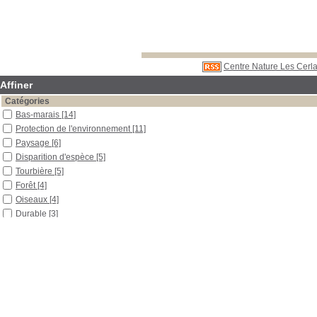
Centre Nature Les Cerla
Affiner
Catégories
Bas-marais
[14]
Protection de l'environnement
[11]
Paysage
[6]
Disparition d'espèce
[5]
Tourbière
[5]
Forêt
[4]
Oiseaux
[4]
Durable
[3]
Éducation à l'environnement
[3]
Outils pédagogiques
[3]
Poissons
[3]
Pollution atmosphérique
[3]
Amphibiens
[2]
Botanique
[2]
Chauve-souris
[2]