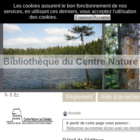
Les cookies assurent le bon fonctionnement de nos
services, en utilisant ces derniers, vous acceptez l'utilisation
des cookies.
S'opposer
Accepter
Bibliothèque du Centre Nature
A-
A
A+
Règlement
Aide à la reche
Accueil
A partir de cette page vous pouvez :
Retourner au premier écran avec les dernièr