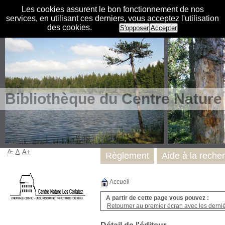
Les cookies assurent le bon fonctionnement de nos
services, en utilisant ces derniers, vous acceptez l'utilisation
des cookies.
S'opposer
Accepter
Bibliothèque du Centre Nature
A-
A
A+
Règlement
Aide à la reche
Accueil
A partir de cette page vous pouvez :
Retourner au premier écran avec les dernièr