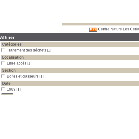
Centre Nature Les Cerla
Affiner
Catégories
Traitement des déchets
[1]
Localisation
Libre accès
[1]
Section
Boîtes et classeurs
[1]
Date
1989
[1]