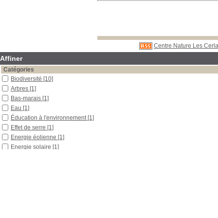
Centre Nature Les Cerla
Affiner
Catégories
Biodiversité
[10]
Arbres
[1]
Bas-marais
[1]
Eau
[1]
Éducation à l'environnement
[1]
Effet de serre
[1]
Energie éolienne
[1]
Energie solaire
[1]
Forêt
[1]
Géothermique
[1]
Incinération
[1]
Localisation
Libre accès
[17]
Section
Outils pédagogiques
[1]