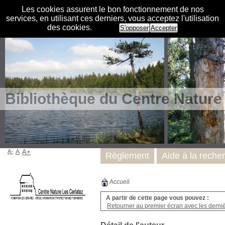
Les cookies assurent le bon fonctionnement de nos
services, en utilisant ces derniers, vous acceptez l'utilisation
des cookies.
S'opposer
Accepter
Bibliothèque du Centre Nature
A-
A
A+
Règlement
Aide à la reche
Accueil
A partir de cette page vous pouvez :
Retourner au premier écran avec les dernièr