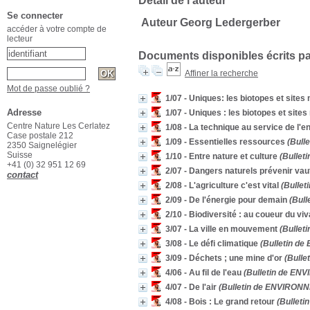
Détail de l'auteur
Se connecter
Auteur Georg Ledergerber
accéder à votre compte de
lecteur
Documents disponibles écrits pa
Affiner la recherche
Mot de passe oublié ?
1/07 - Uniques: les biotopes et site
Adresse
1/07 - Uniques : les biotopes et sit
Centre Nature Les Cerlatez
1/08 - La technique au service de l'
Case postale 212
1/09 - Essentielles ressources
(Bull
2350 Saignelégier
Suisse
1/10 - Entre nature et culture
(Bullet
+41 (0) 32 951 12 69
2/07 - Dangers naturels prévenir vaut
contact
2/08 - L'agriculture c'est vital
(Bullet
2/09 - De l'énergie pour demain
(Bull
2/10 - Biodiversité : au coueur du viv
3/07 - La ville en mouvement
(Bullet
3/08 - Le défi climatique
(Bulletin de
3/09 - Déchets ; une mine d'or
(Bulle
4/06 - Au fil de l'eau
(Bulletin de ENV
4/07 - De l'air
(Bulletin de ENVIRONNE
4/08 - Bois : Le grand retour
(Bulleti