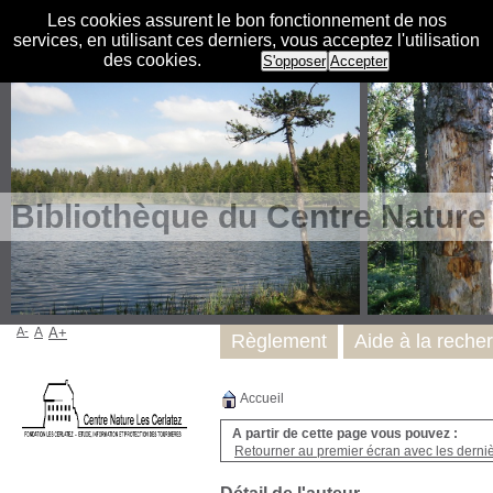
Les cookies assurent le bon fonctionnement de nos
services, en utilisant ces derniers, vous acceptez l'utilisation
des cookies.
S'opposer
Accepter
Bibliothèque du Centre Nature
A-
A
A+
Règlement
Aide à la reche
Accueil
A partir de cette page vous pouvez :
Retourner au premier écran avec les dernièr