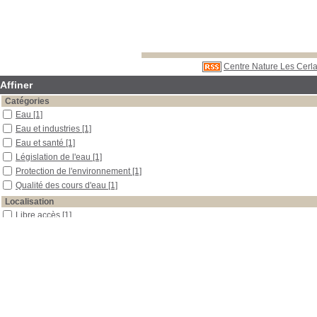
Centre Nature Les Cerla
Affiner
Catégories
Eau
[1]
Eau et industries
[1]
Eau et santé
[1]
Législation de l'eau
[1]
Protection de l'environnement
[1]
Qualité des cours d'eau
[1]
Localisation
Libre accès
[1]
Section
Boîtes et classeurs
[1]
Date
0
[1]
Auteur
Meyer
[1]