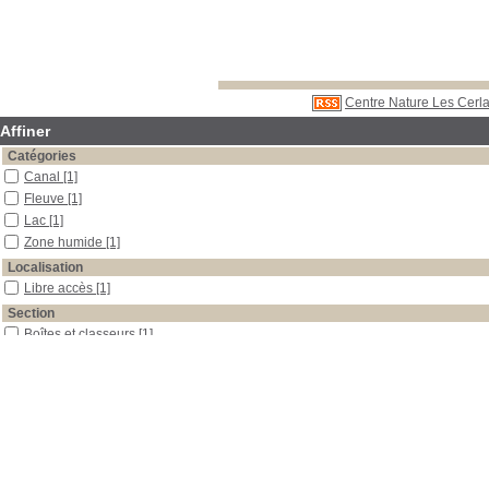
Centre Nature Les Cerla
Affiner
Catégories
Canal
[1]
Fleuve
[1]
Lac
[1]
Zone humide
[1]
Localisation
Libre accès
[1]
Section
Boîtes et classeurs
[1]
Date
0
[1]
Auteur
Poggiati
[1]