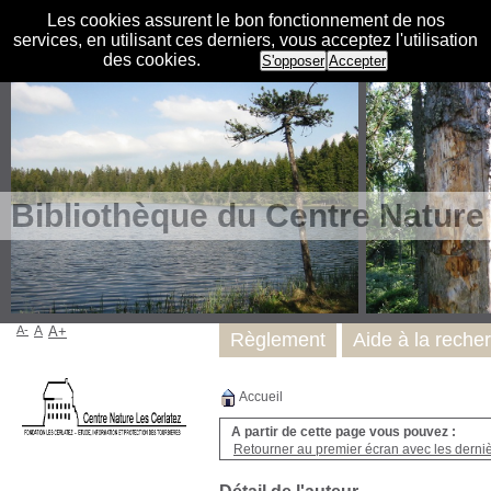
Les cookies assurent le bon fonctionnement de nos
services, en utilisant ces derniers, vous acceptez l'utilisation
des cookies.
S'opposer
Accepter
Bibliothèque du Centre Nature
A-
A
A+
Règlement
Aide à la reche
Accueil
A partir de cette page vous pouvez :
Retourner au premier écran avec les dernièr