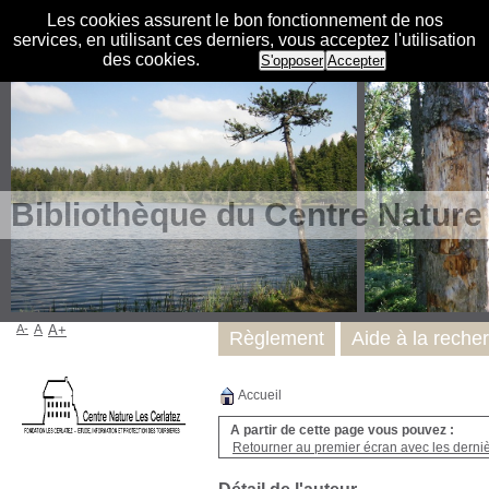
Les cookies assurent le bon fonctionnement de nos
services, en utilisant ces derniers, vous acceptez l'utilisation
des cookies.
S'opposer
Accepter
Bibliothèque du Centre Nature
A-
A
A+
Règlement
Aide à la reche
Accueil
A partir de cette page vous pouvez :
Retourner au premier écran avec les dernièr