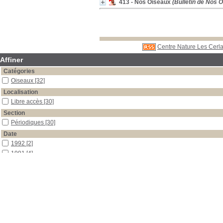
413 - Nos Oiseaux
(Bulletin de Nos O
Centre Nature Les Cerla
Affiner
Catégories
Oiseaux
[32]
Localisation
Libre accès
[30]
Section
Périodiques
[30]
Date
1992
[2]
1991
[4]
1990
[4]
1989
[4]
1988
[4]
1987
[4]
1986
[4]
1985
[4]