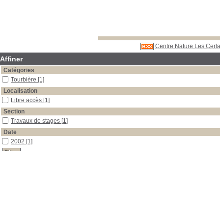
Centre Nature Les Cerla
Affiner
Catégories
Tourbière
[1]
Localisation
Libre accès
[1]
Section
Travaux de stages
[1]
Date
2002
[1]