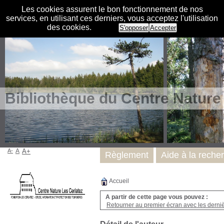
Les cookies assurent le bon fonctionnement de nos
services, en utilisant ces derniers, vous acceptez l'utilisation
des cookies.
S'opposer
Accepter
Bibliothèque du Centre Nature
A-
A
A+
Règlement
Aide à la reche
Accueil
A partir de cette page vous pouvez :
Retourner au premier écran avec les dernièr