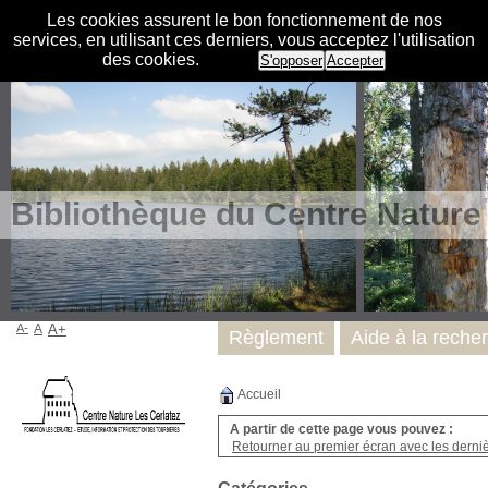
Les cookies assurent le bon fonctionnement de nos
services, en utilisant ces derniers, vous acceptez l'utilisation
des cookies.
S'opposer
Accepter
Bibliothèque du Centre Nature
A-
A
A+
Règlement
Aide à la reche
Accueil
A partir de cette page vous pouvez :
Retourner au premier écran avec les dernièr