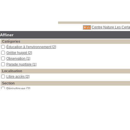
Centre Nature Les Cerla
Affiner
Catégories
Éducation à l'environnement
[2]
Grèbe huppé
[2]
Observation
[1]
Parade nuptiale
[1]
Localisation
Libre accès
[2]
Section
Périodiques
[2]
Date
2001
[1]
1999
[1]
Auteur
Renevey
[1]
Willenegger
[1]