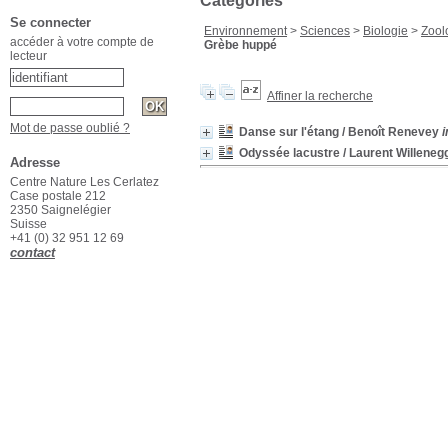
Catégories
Se connecter
Environnement
>
Sciences
>
Biologie
>
Zool
accéder à votre compte de
Grèbe huppé
lecteur
Affiner la recherche
Mot de passe oublié ?
Danse sur l'étang
/ Benoît Renevey
i
Odyssée lacustre
/ Laurent Willeneg
Adresse
Centre Nature Les Cerlatez
Case postale 212
2350 Saignelégier
Suisse
+41 (0) 32 951 12 69
contact