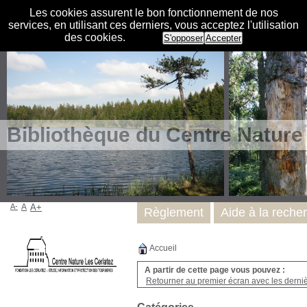
Les cookies assurent le bon fonctionnement de nos
services, en utilisant ces derniers, vous acceptez l'utilisation
des cookies.
S'opposer
Accepter
Bibliothèque du Centre Nature
A-
A
A+
Règlement
Aide à la reche
Accueil
A partir de cette page vous pouvez :
Retourner au premier écran avec les dernièr