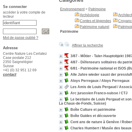
Catégories
Se connecter
Environnement
>
Patrimoine
accéder à votre compte de
Archéologie
Architec
lecteur
Contes et légendes
Croyanc
Patrimoine naturel
Patrimoi
Patrimoine
Mot de passe oublié ?
Affiner la recherche
Adresse
Centre Nature Les Cerlatez
3/87 - Môtier - Taler-Hauptobjekt 198
Case postale 212
2350 Saignelégier
4/87 - Défenseurs solitaires du patr
Suisse
6/81 - Patrimoine national et ISOS
(Bu
+41 (0) 32 951 12 69
contact
Alle Jahre wieder saust der presslu
Aloys Perregaux
/ Aloys Perregaux
Les Amis de Louis Pergaud
/ Associ
Arc jurassien Franco-suisse
/ CTJ
Le bestiaire de Louis Pergaud et so
La Chaux-de-Fonds, Suisse)
Boîte Culture et patrimoine
Boîte Guides et découverte
Cent ans de nature à Genève
/ Rober
Charles Humbert
/ Musée des beaux