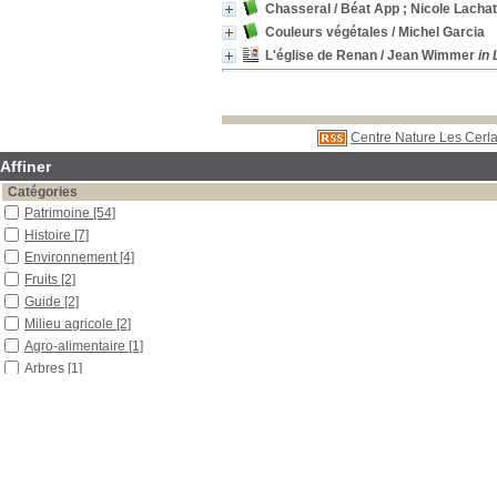
Chasseral
/ Béat App ; Nicole Lachat
Couleurs végétales
/ Michel Garcia
L'église de Renan
/ Jean Wimmer
in 
Centre Nature Les Cerla
Affiner
Catégories
Patrimoine
[54]
Histoire
[7]
Environnement
[4]
Fruits
[2]
Guide
[2]
Milieu agricole
[2]
Agro-alimentaire
[1]
Arbres
[1]
Architecture
[1]
Biologie
[1]
Découverte
[1]
Eau
[1]
Étang de la Gruère
[1]