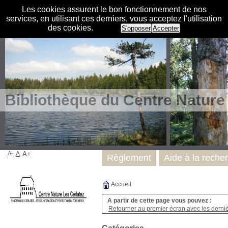
Les cookies assurent le bon fonctionnement de nos
services, en utilisant ces derniers, vous acceptez l'utilisation
des cookies.
S'opposer
Accepter
Bibliothèque du Centre Nature
A-
A
A+
Règlement
Aide à la reche
Accueil
A partir de cette page vous pouvez :
Retourner au premier écran avec les dernièr