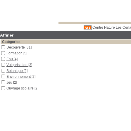
Centre Nature Les Cerla
Affiner
Catégories
Découverte
[31]
Formation
[5]
Eau
[4]
Vulgarisation
[3]
Botanique
[2]
Environnement
[2]
Jeu
[2]
Ouvrage scolaire
[2]
Arbres
[1]
Bas-marais
[1]
Bois
[1]
Exposition
[1]
Généralités
[1]
Gestion piscicole
[1]
Insectes
[1]