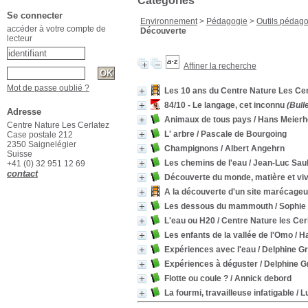
Catégories
Se connecter
Environnement
>
Pédagogie
>
Outils pédag
accéder à votre compte de
Découverte
lecteur
Affiner la recherche
Mot de passe oublié ?
Les 10 ans du Centre Nature Les Cer
84/10 - Le langage, cet inconnu
(Bulle
Adresse
Animaux de tous pays
/ Hans Meierh
Centre Nature Les Cerlatez
L' arbre
/ Pascale de Bourgoing
Case postale 212
2350 Saignelégier
Champignons
/ Albert Angehrn
Suisse
Les chemins de l'eau
/ Jean-Luc Saul
+41 (0) 32 951 12 69
contact
Découverte du monde, matière et vi
A la découverte d'un site marécageux
Les dessous du mammouth
/ Sophie
L'eau ou H20
/ Centre Nature les Cer
Les enfants de la vallée de l'Omo
/ H
Expériences avec l'eau
/ Delphine G
Expériences à déguster
/ Delphine G
Flotte ou coule ?
/ Annick debord
La fourmi, travailleuse infatigable
/ L