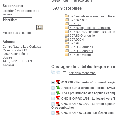
Détail de l'indexation
Se connecter
597.9 : Reptiles
accéder à votre compte de
lecteur
597 Vertébrés à sang froid. Poi
597.094 943
597.176
597.8 Amphibiens. Batraciens
597.809 4 Amphibiens Batracien
Mot de passe oublié ?
597.89 Grenouille
597.909 4
Adresse
597.92
Centre Nature Les Cerlatez
597.95 Sauriens
Case postale 212
597.96 Serpents
2350 Saignelégier
597.963 vipère
Suisse
+41 (0) 32 951 12 69
contact
Ouvrages de la bibliothèque en i
Affiner la recherche
01/1998 - Serpents - Comment réagi
Article sur la tortue de Floride
/ Sylva
Atlas préliminaire des reptiles et a
CNC-BIO PRO-1/93 - Le lézard vert
(
CNC-BIO PRO-1/99 - Le triton alpest
Grossenbacher
CNC-BIO PRO-11/88 - Le lézard agile