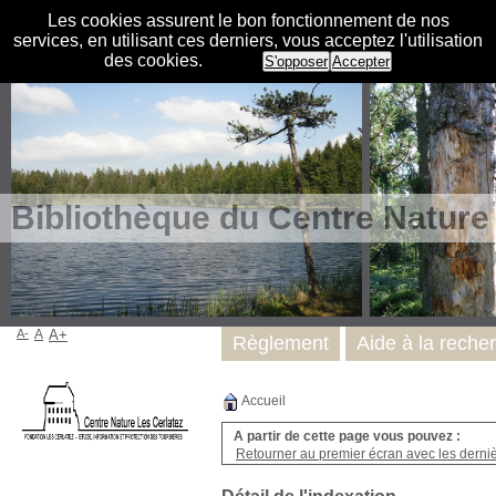
Les cookies assurent le bon fonctionnement de nos
services, en utilisant ces derniers, vous acceptez l'utilisation
des cookies.
S'opposer
Accepter
Bibliothèque du Centre Nature
A-
A
A+
Règlement
Aide à la reche
Accueil
A partir de cette page vous pouvez :
Retourner au premier écran avec les dernièr