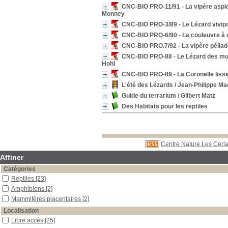
CNC-BIO PRO-11/91 - La vipère aspi
Monney
CNC-BIO PRO-3/89 - Le Lézard vivip
CNC-BIO PRO-6/90 - La couleuvre à c
CNC-BIO PRO.7/92 - La vipère pélia
CNC-BIO PRO-88 - Le Lézard des mur
Hohl
CNC-BIO PRO-89 - La Coronelle liss
L'été des Lézards
/ Jean-Philippe Ma
Guide du terrarium
/ Gilbert Matz
Des Habitats pour les reptiles
Centre Nature Les Cerla
Affiner
Catégories
Reptiles
[23]
Amphibiens
[2]
Mammifères placentaires
[2]
Localisation
Libre accès
[25]