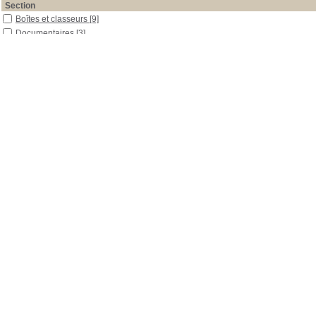
Section
Boîtes et classeurs
[9]
Documentaires
[3]
Documents multimédias
[2]
Outils pédagogiques
[1]
Périodiques
[11]
Date
2014
[1]
2011
[9]
2005
[1]
1999
[2]
1992
[1]
1988
[1]
1978
[2]
0
[8]
Auteur
Affolter
[1]
Baur
[1]
Biel
[2]
Devaux
[1]
Grossenbacher
[1]
Hohl
[1]