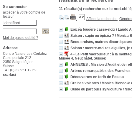
Résultat de la recherche
Se connecter
11 résultat(s) recherche sur le mot-clé '
accéder à votre compte de
lecteur
Affiner la recherche
Générer 
Epicéa fougère casse-noix
/ Laudo A
Saison : sapin ou épicéa ?
/ Monica 
Mot de passe oublié ?
Becs-croisés, maîtres décortiqueur
Adresse
Saison : montre-moi tes aiguilles, je te
Centre Nature Les Cerlatez
4 - Le Petit Vadrouilleur : à la montag
Case postale 212
Musée 4, Neuchâtel, Suisse)
2350 Saignelégier
ANNEXES : Mission d'Audit et de refl
Suisse
+41 (0) 32 951 12 69
Arbres remarquables des Franches
contact
Découvertes en forêt de Peseux
Graines volantes
/ Monica Biondo
in
Guide du parcours sylviculture
/ Niko