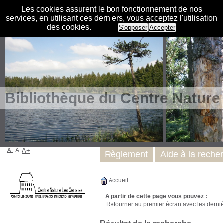
Les cookies assurent le bon fonctionnement de nos
services, en utilisant ces derniers, vous acceptez l'utilisation
des cookies.
S'opposer
Accepter
Bibliothèque du Centre Nature
A-
A
A+
Règlement
Aide à la reche
Accueil
A partir de cette page vous pouvez :
Retourner au premier écran avec les dernièr