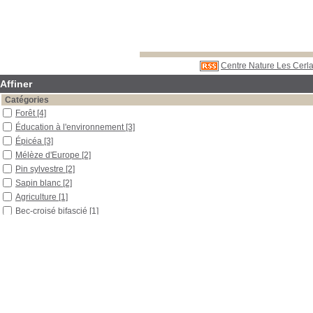
Centre Nature Les Cerla
Affiner
Catégories
Forêt
[4]
Éducation à l'environnement
[3]
Épicéa
[3]
Mélèze d'Europe
[2]
Pin sylvestre
[2]
Sapin blanc
[2]
Agriculture
[1]
Bec-croisé bifascié
[1]
Bec-croisé des sapins
[1]
Bec-croisé perroquet
[1]
Contes et légendes
[1]
Formation
[1]
Graine
[1]
Jardin
[1]
Observation
[1]