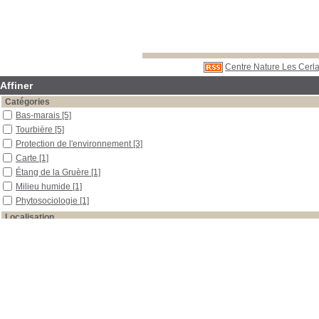
Centre Nature Les Cerla
Affiner
Catégories
Bas-marais
[5]
Tourbière
[5]
Protection de l'environnement
[3]
Carte
[1]
Étang de la Gruère
[1]
Milieu humide
[1]
Phytosociologie
[1]
Localisation
Libre accès
[10]
Section
Boîtes et classeurs
[8]
Travaux de stages
[2]
Date
2009
[1]