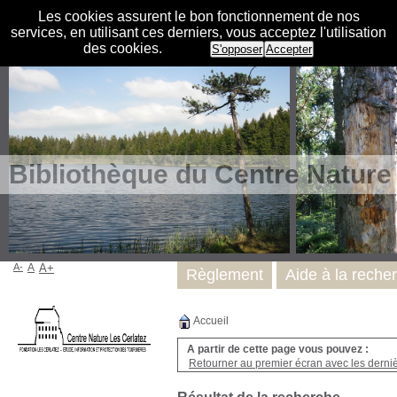
Les cookies assurent le bon fonctionnement de nos
services, en utilisant ces derniers, vous acceptez l'utilisation
des cookies.
S'opposer
Accepter
Bibliothèque du Centre Nature
A-
A
A+
Règlement
Aide à la reche
Accueil
A partir de cette page vous pouvez :
Retourner au premier écran avec les dernièr