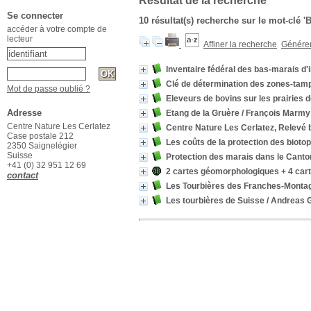
Résultat de la recherche
Se connecter
10 résultat(s) recherche sur le mot-clé 
accéder à votre compte de
lecteur
Affiner la recherche
Générer 
Inventaire fédéral des bas-marais d'
Clé de détermination des zones-tam
Mot de passe oublié ?
Eleveurs de bovins sur les prairies 
Adresse
Etang de la Gruère
/ François Marmy
Centre Nature Les Cerlatez
Centre Nature Les Cerlatez, Relevé 
Case postale 212
Les coûts de la protection des bioto
2350 Saignelégier
Suisse
Protection des marais dans le Cant
+41 (0) 32 951 12 69
2 cartes géomorphologiques + 4 cart
contact
Les Tourbières des Franches-Montagn
Les tourbières de Suisse
/ Andreas 