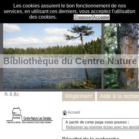
Les cookies assurent le bon fonctionnement de nos
services, en utilisant ces derniers, vous acceptez l'utilisation
des cookies.
S'opposer
Accepter
Bibliothèque du Centre Nature
A-
A
A+
Règlement
Aide à la reche
Accueil
A partir de cette page vous pouvez :
Retourner au premier écran avec les dernièr