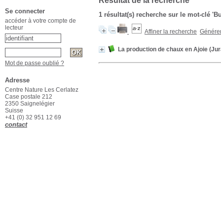
Résultat de la recherche
Se connecter
1 résultat(s) recherche sur le mot-clé 'B
accéder à votre compte de
lecteur
Affiner la recherche
Générer 
La production de chaux en Ajoie (Jur
Mot de passe oublié ?
Adresse
Centre Nature Les Cerlatez
Case postale 212
2350 Saignelégier
Suisse
+41 (0) 32 951 12 69
contact