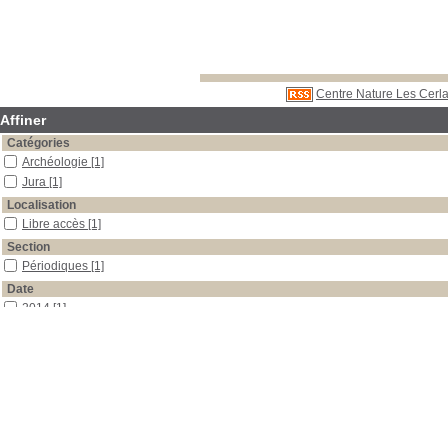
Centre Nature Les Cerla
Affiner
Catégories
Archéologie
[1]
Jura
[1]
Localisation
Libre accès
[1]
Section
Périodiques
[1]
Date
2014
[1]
Auteur
Demarez
[1]