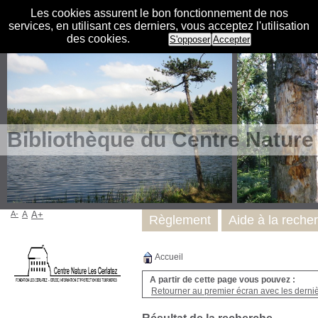
Les cookies assurent le bon fonctionnement de nos
services, en utilisant ces derniers, vous acceptez l'utilisation
des cookies.
S'opposer
Accepter
Bibliothèque du Centre Nature
A-
A
A+
Règlement
Aide à la reche
Accueil
A partir de cette page vous pouvez :
Retourner au premier écran avec les dernièr