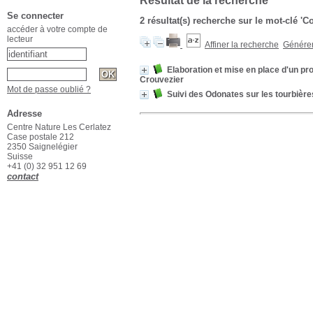
Résultat de la recherche
Se connecter
2 résultat(s) recherche sur le mot-clé '
accéder à votre compte de
lecteur
Affiner la recherche
Générer 
Elaboration et mise en place d'un pr
Crouvezier
Mot de passe oublié ?
Suivi des Odonates sur les tourbièr
Adresse
Centre Nature Les Cerlatez
Case postale 212
2350 Saignelégier
Suisse
+41 (0) 32 951 12 69
contact