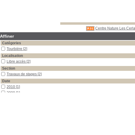
Centre Nature Les Cerla
Affiner
Catégories
Tourbière
[2]
Localisation
Libre accès
[2]
Section
Travaux de stages
[2]
Date
2010
[1]
2009
[1]
Auteur
Chedorge
[1]
Crouvezier
[1]