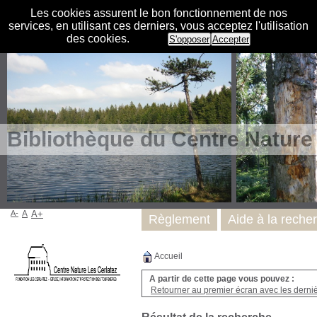
Les cookies assurent le bon fonctionnement de nos
services, en utilisant ces derniers, vous acceptez l'utilisation
des cookies.
S'opposer
Accepter
Bibliothèque du Centre Nature
A-
A
A+
Règlement
Aide à la reche
Accueil
A partir de cette page vous pouvez :
Retourner au premier écran avec les dernièr