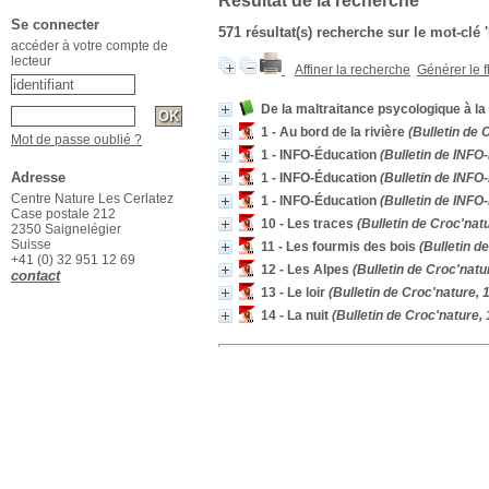
Résultat de la recherche
Se connecter
571 résultat(s) recherche sur le mot-clé 
accéder à votre compte de
lecteur
Affiner la recherche
Générer le f
De la maltraitance psycologique à la
1 - Au bord de la rivière
(Bulletin de 
Mot de passe oublié ?
1 - INFO-Éducation
(Bulletin de INFO-
Adresse
1 - INFO-Éducation
(Bulletin de INFO-
Centre Nature Les Cerlatez
1 - INFO-Éducation
(Bulletin de INFO-
Case postale 212
10 - Les traces
(Bulletin de Croc'natu
2350 Saignelégier
Suisse
11 - Les fourmis des bois
(Bulletin de
+41 (0) 32 951 12 69
12 - Les Alpes
(Bulletin de Croc'natu
contact
13 - Le loir
(Bulletin de Croc'nature, 
14 - La nuit
(Bulletin de Croc'nature, 