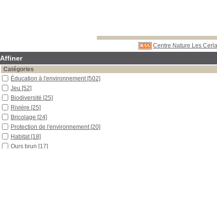
Centre Nature Les Cerla
Affiner
Catégories
Éducation à l'environnement
[502]
Jeu
[52]
Biodiversité
[25]
Rivière
[25]
Bricolage
[24]
Protection de l'environnement
[20]
Habitat
[18]
Ours brun
[17]
Excursion
[16]
Réserve naturelle
[16]
Castor
[15]
Botanique
[14]
Loup
[14]
Eau
[13]
Expérience
[13]