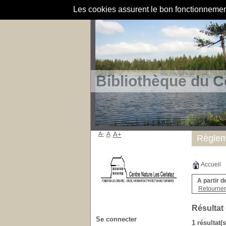
Les cookies assurent le bon fonctionnement 
Bibliothèque du C
A-
A
A+
Règlem
Accueil
A partir d
Retourner 
Résultat
Se connecter
1 résultat(