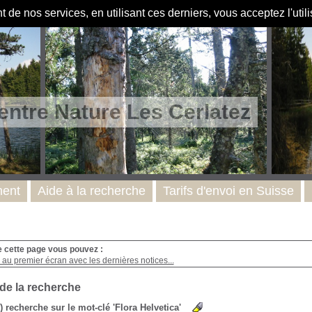
de nos services, en utilisant ces derniers, vous acceptez l'util
entre Nature Les Cerlatez
ent
Aide à la recherche
Tarifs d'envoi en Suisse
e cette page vous pouvez :
au premier écran avec les dernières notices...
 de la recherche
s) recherche sur le mot-clé 'Flora Helvetica'