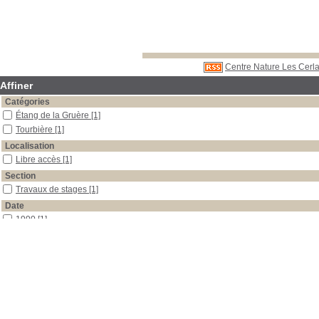
Centre Nature Les Cerla
Affiner
Catégories
Étang de la Gruère
[1]
Tourbière
[1]
Localisation
Libre accès
[1]
Section
Travaux de stages
[1]
Date
1990
[1]
Auteur
Aeby
[1]