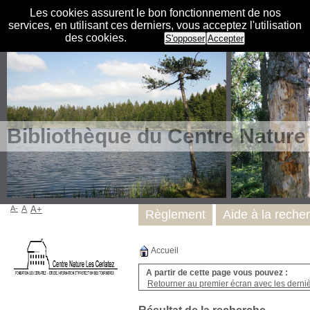
Les cookies assurent le bon fonctionnement de nos
services, en utilisant ces derniers, vous acceptez l'utilisation
des cookies.
S'opposer
Accepter
Bibliothèque du Centre Nature
A-
A
A+
Règlement
Aide à la reche
Accueil
A partir de cette page vous pouvez :
Retourner au premier écran avec les dernièr