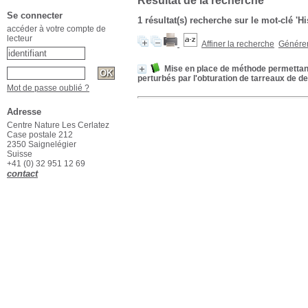
Résultat de la recherche
Se connecter
1 résultat(s) recherche sur le mot-clé '
accéder à votre compte de
lecteur
Affiner la recherche
Générer 
Mise en place de méthode permettant d
perturbés par l'obturation de tarreaux de 
Mot de passe oublié ?
Adresse
Centre Nature Les Cerlatez
Case postale 212
2350 Saignelégier
Suisse
+41 (0) 32 951 12 69
contact