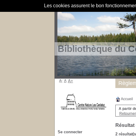
Les cookies assurent le bon fonctionnement 
Bibliothèque du C
A-
A
A+
Règlem
Accueil
A partir d
Retourner 
Résultat
Se connecter
2 résultat(