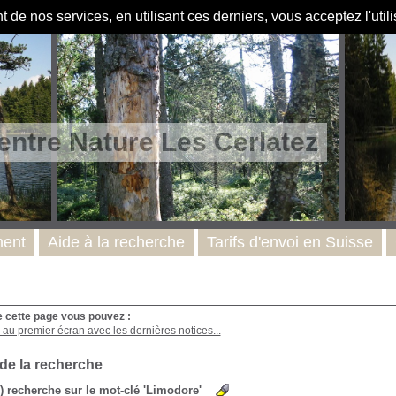
de nos services, en utilisant ces derniers, vous acceptez l'util
entre Nature Les Cerlatez
ent
Aide à la recherche
Tarifs d'envoi en Suisse
e cette page vous pouvez :
au premier écran avec les dernières notices...
 de la recherche
s) recherche sur le mot-clé 'Limodore'