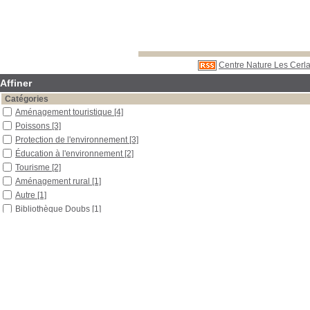
Centre Nature Les Cerla
Affiner
Catégories
Aménagement touristique
[4]
Poissons
[3]
Protection de l'environnement
[3]
Éducation à l'environnement
[2]
Tourisme
[2]
Aménagement rural
[1]
Autre
[1]
Bibliothèque Doubs
[1]
Biodiversité
[1]
Économie
[1]
Economique
[1]
Gestion piscicole
[1]
Guide
[1]
Histoire
[1]
Ornemental
[1]