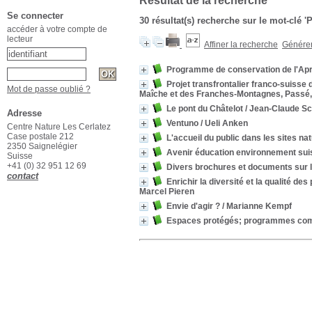
Résultat de la recherche
Se connecter
30 résultat(s) recherche sur le mot-clé '
accéder à votre compte de
lecteur
Affiner la recherche
Générer 
Programme de conservation de l'Apr
Projet transfrontalier franco-suisse 
Mot de passe oublié ?
Maîche et des Franches-Montagnes, Passé, p
Le pont du Châtelot
/ Jean-Claude Sc
Adresse
Ventuno
/ Ueli Anken
Centre Nature Les Cerlatez
Case postale 212
L'accueil du public dans les sites 
2350 Saignelégier
Avenir éducation environnement sui
Suisse
+41 (0) 32 951 12 69
Divers brochures et documents sur l
contact
Enrichir la diversité et la qualité d
Marcel Pieren
Envie d'agir ?
/ Marianne Kempf
Espaces protégés; programmes com