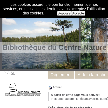
Les cookies assurent le bon fonctionnement de nos
services, en utilisant ces derniers, vous acceptez l'utilisation
des cookies.
S'opposer
Accepter
Bibliothèque du Centre Nature
A-
A
A+
Règlement
Aide à la reche
Accueil
A partir de cette page vous pouvez :
Retourner au premier écran avec les dernièr