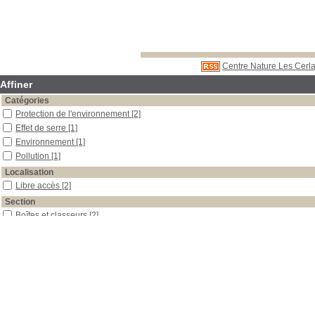
Centre Nature Les Cerla
Affiner
Catégories
Protection de l'environnement
[2]
Effet de serre
[1]
Environnement
[1]
Pollution
[1]
Localisation
Libre accès
[2]
Section
Boîtes et classeurs
[2]
Date
0
[2]
Auteur
Hulot
[1]