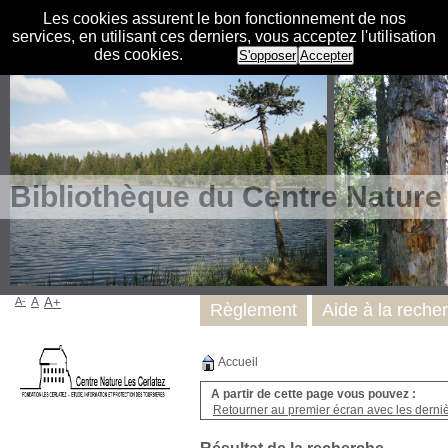
Les cookies assurent le bon fonctionnement de nos
services, en utilisant ces derniers, vous acceptez l'utilisation
des cookies.
S'opposer
Accepter
Bibliothèque du Centre Nature
A-
A
A+
Règlement
Aide à la reche
Accueil
A partir de cette page vous pouvez :
Retourner au premier écran avec les dernièr