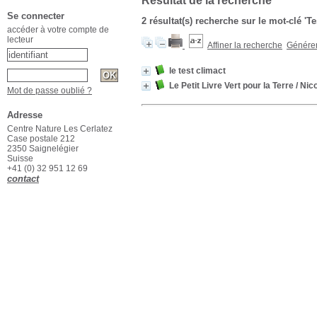
Résultat de la recherche
Se connecter
2 résultat(s) recherche sur le mot-clé 'Te
accéder à votre compte de
lecteur
Affiner la recherche
Générer 
le test climact
Le Petit Livre Vert pour la Terre
/ Nic
Mot de passe oublié ?
Adresse
Centre Nature Les Cerlatez
Case postale 212
2350 Saignelégier
Suisse
+41 (0) 32 951 12 69
contact