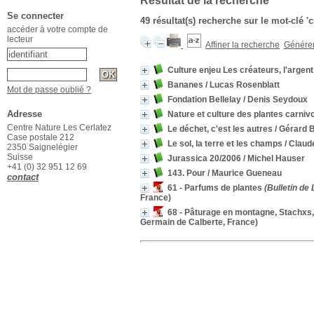
Résultat de la recherche
Se connecter
49 résultat(s) recherche sur le mot-clé '
accéder à votre compte de
lecteur
Affiner la recherche
Générer 
Culture enjeu Les créateurs, l'argent,
Bananes
/ Lucas Rosenblatt
Mot de passe oublié ?
Fondation Bellelay
/ Denis Seydoux
Adresse
Nature et culture des plantes carniv
Centre Nature Les Cerlatez
Le déchet, c'est les autres
/ Gérard B
Case postale 212
Le sol, la terre et les champs
/ Claud
2350 Saignelégier
Suisse
Jurassica 20/2006
/ Michel Hauser
+41 (0) 32 951 12 69
143. Pour
/ Maurice Gueneau
contact
61 - Parfums de plantes
(Bulletin de
France)
68 - Pâturage en montagne, Stachxs,
Germain de Calberte, France)