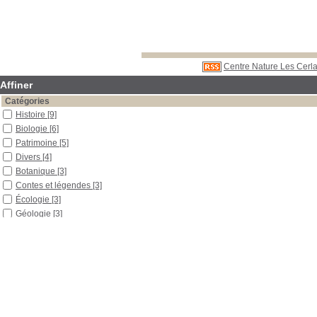
Centre Nature Les Cerla
Affiner
Catégories
Histoire
[9]
Biologie
[6]
Patrimoine
[5]
Divers
[4]
Botanique
[3]
Contes et légendes
[3]
Écologie
[3]
Géologie
[3]
Jardin
[3]
Production végétale
[3]
Fleurs
[2]
Fruits
[2]
Jura
[2]
Musée
[2]
Agriculture
[1]