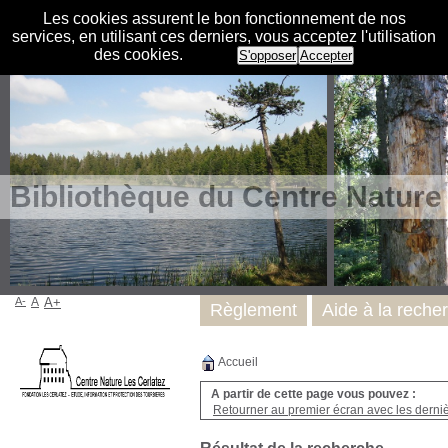
Les cookies assurent le bon fonctionnement de nos
services, en utilisant ces derniers, vous acceptez l'utilisation
des cookies.
S'opposer
Accepter
Bibliothèque du Centre Nature
A-
A
A+
Règlement
Aide à la reche
Accueil
A partir de cette page vous pouvez :
Retourner au premier écran avec les dernièr