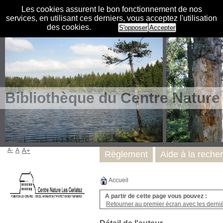
Les cookies assurent le bon fonctionnement de nos
services, en utilisant ces derniers, vous acceptez l'utilisation
des cookies.
S'opposer
Accepter
Bibliothèque du Centre Nature
A-
A
A+
Règlement
Aide à la reche
Accueil
A partir de cette page vous pouvez :
Retourner au premier écran avec les dernièr