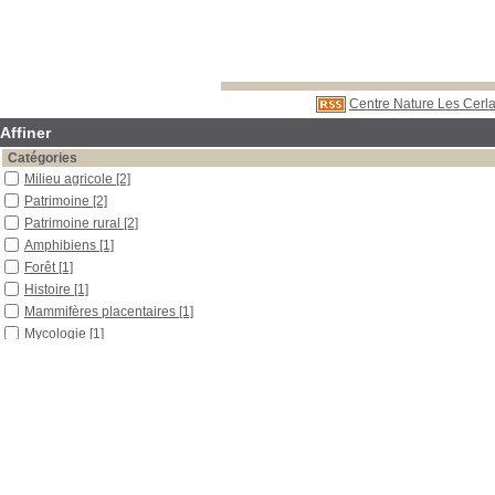
Centre Nature Les Cerla
Affiner
Catégories
Milieu agricole
[2]
Patrimoine
[2]
Patrimoine rural
[2]
Amphibiens
[1]
Forêt
[1]
Histoire
[1]
Mammifères placentaires
[1]
Mycologie
[1]
Oiseaux
[1]
Poissons
[1]
Reptiles
[1]
Localisation
Libre accès
[8]
Réserve
[1]
Section