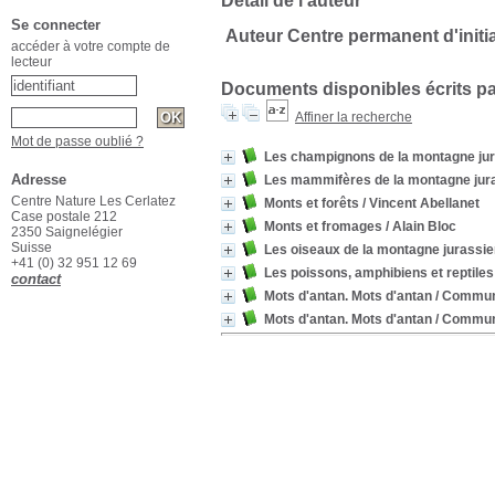
Détail de l'auteur
Se connecter
Auteur Centre permanent d'init
accéder à votre compte de
lecteur
Documents disponibles écrits pa
Affiner la recherche
Mot de passe oublié ?
Les champignons de la montagne ju
Adresse
Les mammifères de la montagne jur
Centre Nature Les Cerlatez
Monts et forêts
/ Vincent Abellanet
Case postale 212
Monts et fromages
/ Alain Bloc
2350 Saignelégier
Suisse
Les oiseaux de la montagne jurassi
+41 (0) 32 951 12 69
Les poissons, amphibiens et reptile
contact
Mots d'antan. Mots d'antan
/ Commun
Mots d'antan. Mots d'antan
/ Commun