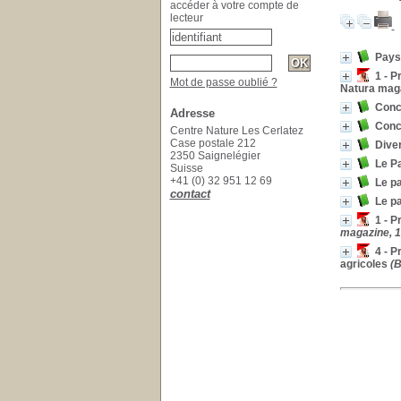
accéder à votre compte de
lecteur
Pays
1 - 
Mot de passe oublié ?
Natura mag
Conc
Adresse
Conc
Centre Nature Les Cerlatez
Case postale 212
Dive
2350 Saignelégier
Le Pa
Suisse
+41 (0) 32 951 12 69
Le p
contact
Le p
1 - 
magazine, 1
4 - P
agricoles
(B