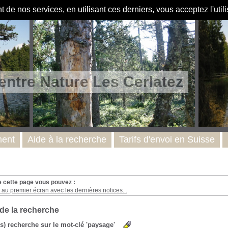
de nos services, en utilisant ces derniers, vous acceptez l'util
entre Nature Les Cerlatez
ent
Aide à la recherche
Tarifs d'envoi en Suisse
e cette page vous pouvez :
au premier écran avec les dernières notices...
 de la recherche
(s) recherche sur le mot-clé 'paysage'