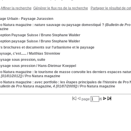
Affiner la recherche
Générer le flux rss de la recherche
Partager le résultat de ce
age Urbain - Paysage Jurassien
Pro Natura magazine : nature sauvage ou paysage domestiqué ?
(Bulletin de Pro
azine
eption Paysage Suisse
/ Bruno Stephane Walder
eption paysage Suisse
/ Bruno Stephane Walder
rs brochures et documents sur l'urbanisme et le paysage
ysage, c'est......
/ Matthias Stremlow
aysage sous pression, suite
aysage sous pression
/ Hans-Dietmar Koeppel
Pro Natura magazine : le tourisme de masse convoite les derniers espaces nat
 [01/01/2012])
/ Pro Natura magazine
ro Natura magazine : avec portfolio : les étapes principales de l'histoire de Pro 
ulletin de Pro Natura magazine, 4 [01/07/2009])
/ Pro Natura magazine
page
/6