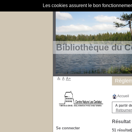
Les cookies assurent le bon fonctionnement 
Bibliothèque du C
A-
A
A+
Règlem
Accueil
A partir d
Retourner 
Résultat
Se connecter
51 résultat