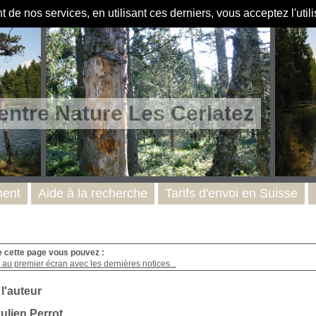
de nos services, en utilisant ces derniers, vous acceptez l'util
entre Nature Les Cerlatez
ent
Aide à la recherche
Tarifs d'envoi en Suisse
e cette page vous pouvez :
au premier écran avec les dernières notices...
 l'auteur
ulien Perrot