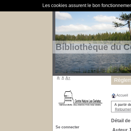
Les cookies assurent le bon fonctionnement 
Bibliothèque du C
A-
A
A+
Règlem
Accueil
A partir d
Retourner 
Détail de
Se connecter
Auteur J