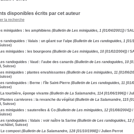
s disponibles écrits par cet auteur
ner la recherche
es miniguides : les amphibiens
(Bulletin de Les miniguides, 1 [01/04/2001])
/ SA
es randoguides : Valais : un géant sur l'alpe
(Bulletin de Les randoguides, 1 [01/
Suisse)
Les miniguides : les bourgeons
(Bulletin de Les miniguides, 10 [01/02/2004])
/ S
Les randoguides : Vaud : l'aube des canards
(Bulletin de Les randoguides, 10 [0
l, Suisse)
Les miniguides : plantes envahissantes
(Bulletin de Les miniguides, 11 [01/06/2
Suisse)
Les randoguides : Berne : l'île Saint-Pierre
(Bulletin de Les randoguides, 11 [01/
Suisse)
 La tourbière, éponge vivante
(Bulletin de La Salamandre, 114 [01/06/1996])
/ Ju
 Plantes carnivores : la revanche du végétal
(Bulletin de La Salamandre, 115 [0
l, Suisse)
Les miniguides : sauterelles & Co
(Bulletin de Les miniguides, 12 [01/08/2004])
/
Suisse)
Les randoguides : Valais : voir naître la Sarine
(Bulletin de Les randoguides, 12 
uchâtel, Suisse)
- Le compost
(Bulletin de La Salamandre, 128 [01/10/1998])
/ Julien Perrot