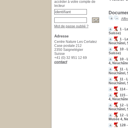
accéder à votre compte de
lecteur
Document
Affi
Mot de passe oublié ?
1 - L
Suisse)
Adresse
1 - L
Centre Nature Les Cerlatez
Neuchâtel, 
Case postale 212
10 - 
2350 Saignelégier
Suisse)
Suisse
+41 (0) 32 951 12 69
10 - 
contact
4, Neuchâte
11 - 
Neuchâtel, 
11 - 
Neuchâtel, 
114 -
115 -
4, Neuchâte
12 - 
Neuchâtel, 
12 - 
Musée 4, Ne
128 