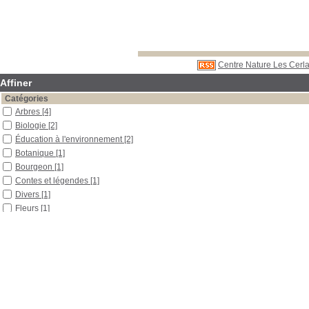
Centre Nature Les Cerla
Affiner
Catégories
Arbres
[4]
Biologie
[2]
Éducation à l'environnement
[2]
Botanique
[1]
Bourgeon
[1]
Contes et légendes
[1]
Divers
[1]
Fleurs
[1]
Géologie
[1]
Histoire
[1]
Méthode pédagogique
[1]
Plantes médicinales
[1]
Zoologie
[1]
Localisation
Libre accès
[11]