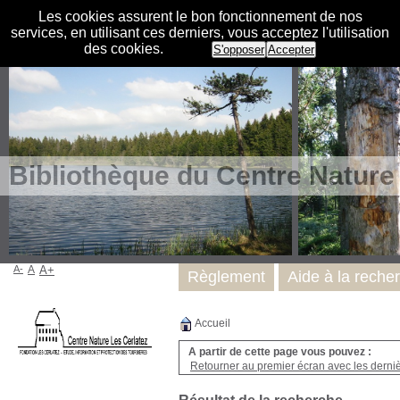
Les cookies assurent le bon fonctionnement de nos
services, en utilisant ces derniers, vous acceptez l'utilisation
des cookies.
S'opposer
Accepter
Bibliothèque du Centre Nature
A-
A
A+
Règlement
Aide à la reche
Accueil
A partir de cette page vous pouvez :
Retourner au premier écran avec les dernièr