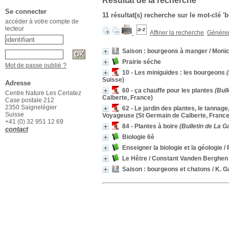
Résultat de la recherche
Se connecter
11 résultat(s) recherche sur le mot-clé 
accéder à votre compte de
lecteur
Affiner la recherche
Générer 
Saison : bourgeons à manger
/ Moni
Prairie séche
Mot de passe oublié ?
10 - Les miniguides : les bourgeons
(
Suisse)
Adresse
60 - ça chauffe pour les plantes
(Bull
Centre Nature Les Cerlatez
Calberte, France)
Case postale 212
2350 Saignelégier
62 - Le jardin des plantes, le tannag
Suisse
Voyageuse (St Germain de Calberte, France
+41 (0) 32 951 12 69
84 - Plantes à boire
(Bulletin de La G
contact
Biologie 6è
Enseigner la biologie et la géologie
/ 
Le Hêtre
/ Constant Vanden Berghen
Saison : bourgeons et chatons
/ K. G