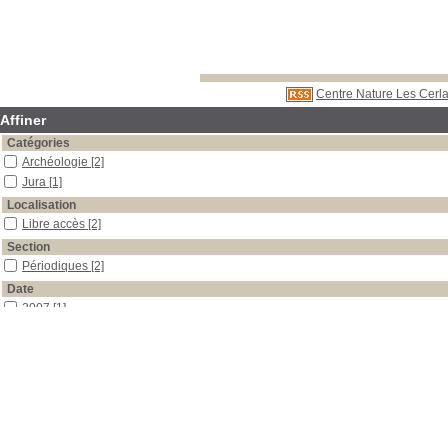
Centre Nature Les Cerla
Affiner
Catégories
Archéologie
[2]
Jura
[1]
Localisation
Libre accès
[2]
Section
Périodiques
[2]
Date
2007
[1]
2004
[1]
Auteur
Federici-Schenardi
[2]