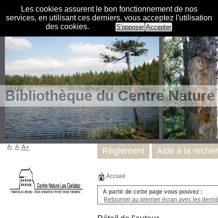
Les cookies assurent le bon fonctionnement de nos
services, en utilisant ces derniers, vous acceptez l'utilisation
des cookies.
S'opposer
Accepter
Bibliothèque du Centre Nature
A-
A
A+
Règlement
Aide à la reche
Accueil
A partir de cette page vous pouvez :
Retourner au premier écran avec les dernièr