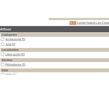
Centre Nature Les Cerla
Affiner
Catégories
Archéologie
[5]
Jura
[3]
Localisation
Libre accès
[5]
Section
Périodiques
[5]
Date
2008
[1]
2007
[1]
2006
[1]
2004
[1]
1996
[1]
Auteur
Federici-Schenardi
[2]