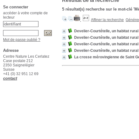
Résultat de la recherche
Se connecter
5 résultat(s) recherche sur le mot-clé '
accéder à votre compte de
lecteur
Affiner la recherche
Générer 
Develier-Courtételle, un habitat rura
Develier-Courtételle, un habitat rura
Mot de passe oublié ?
Develier-Courtételle, un habitat rura
Adresse
Develier-Courtételle, un habitat rura
Centre Nature Les Cerlatez
La crosse mérovingienne de Saint G
Case postale 212
2350 Saignelégier
Suisse
+41 (0) 32 951 12 69
contact