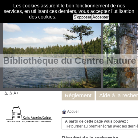
Les cookies assurent le bon fonctionnement de nos
services, en utilisant ces derniers, vous acceptez l'utilisation
des cookies.
S'opposer
Accepter
Bibliothèque du Centre Nature
A-
A
A+
Règlement
Aide à la reche
Accueil
A partir de cette page vous pouvez :
Retourner au premier écran avec les dernièr