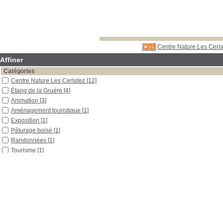
Centre Nature Les Cerla
Affiner
Catégories
Centre Nature Les Cerlatez
[12]
Étang de la Gruère
[4]
Animation
[3]
Aménagement touristique
[1]
Exposition
[1]
Pâturage boisé
[1]
Randonnées
[1]
Tourisme
[1]
Localisation
Libre accès
[10]
Section
Boîtes et classeurs
[1]
Outils pédagogiques
[2]
Travaux de stages
[7]