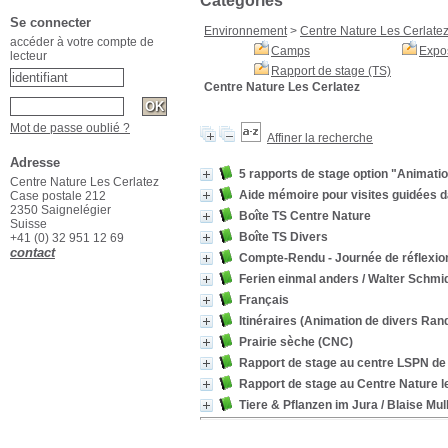
Catégories
Se connecter
Environnement
>
Centre Nature Les Cerlate
accéder à votre compte de
Camps
Expos
lecteur
Rapport de stage (TS)
Centre Nature Les Cerlatez
Mot de passe oublié ?
Affiner la recherche
Adresse
5 rapports de stage option "Animatio
Centre Nature Les Cerlatez
Aide mémoire pour visites guidées dan
Case postale 212
2350 Saignelégier
Boîte TS Centre Nature
Suisse
Boîte TS Divers
+41 (0) 32 951 12 69
contact
Compte-Rendu - Journée de réflexio
Ferien einmal anders
/ Walter Schmi
Français
Itinéraires (Animation de divers Ra
Prairie sèche (CNC)
Rapport de stage au centre LSPN de
Rapport de stage au Centre Nature l
Tiere & Pflanzen im Jura
/ Blaise Mu