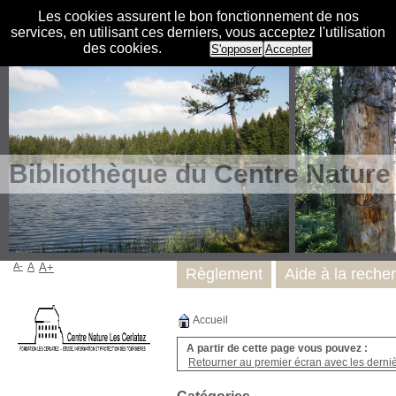
Les cookies assurent le bon fonctionnement de nos
services, en utilisant ces derniers, vous acceptez l'utilisation
des cookies.
S'opposer
Accepter
Bibliothèque du Centre Nature
A-
A
A+
Règlement
Aide à la reche
Accueil
A partir de cette page vous pouvez :
Retourner au premier écran avec les dernièr